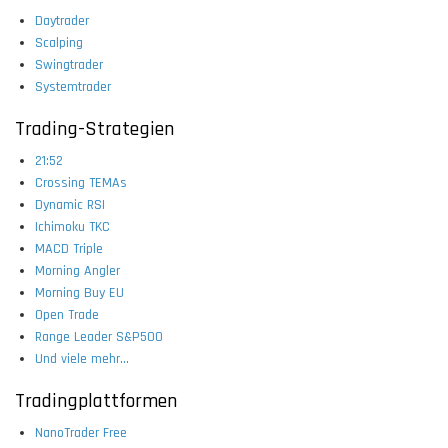
Daytrader
Scalping
Swingtrader
Systemtrader
Trading-Strategien
21:52
Crossing TEMAs
Dynamic RSI
Ichimoku TKC
MACD Triple
Morning Angler
Morning Buy EU
Open Trade
Range Leader S&P500
Und viele mehr...
Tradingplattformen
NanoTrader Free