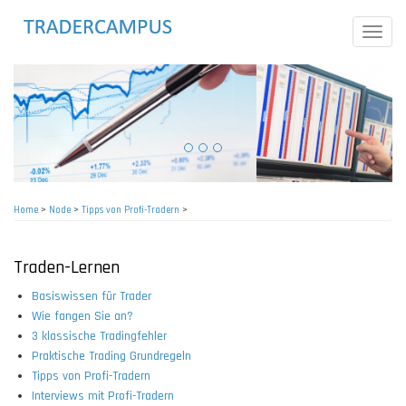
Skip
to
Toggle
main
naviga
content
Home
>
Node
>
Tipps von Profi-Tradern
>
Breadcrumb
Traden-Lernen
Basiswissen für Trader
Wie fangen Sie an?
3 klassische Tradingfehler
Praktische Trading Grundregeln
Tipps von Profi-Tradern
Interviews mit Profi-Tradern