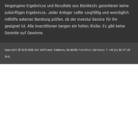
Vergangene Ergebnisse und Resultate aus Backtests garantieren keine
zukünftigen Ergebnisse. Jeder Anleger sollte sorgfältig und womöglich
mithilfe externer Beratung prüfen, ob der Investui Service für ihn
geeignet ist. Alle Investitionen bergen ein hohes Risiko. Es gibt keine
Garantie auf Gewinne.
Copyright © 2018-2026. WH SelfInvest, Niedenau 36, 60325, Frankfurt, Germany. T: +49 (0) 69 271 39
78-0.