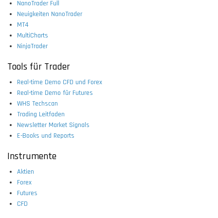
NanoTrader Full
Neuigkeiten NanoTrader
MT4
MultiCharts
NinjaTrader
Tools für Trader
Real-time Demo CFD und Forex
Real-time Demo für Futures
WHS Techscan
Trading Leitfaden
Newsletter Market Signals
E-Books und Reports
Instrumente
Aktien
Forex
Futures
CFD