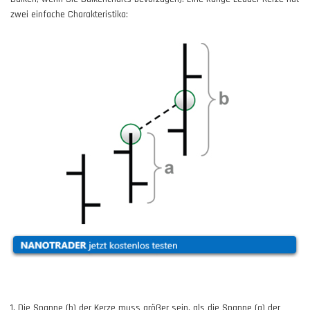
zwei einfache Charakteristika:
1. Die Spanne (b) der Kerze muss größer sein, als die Spanne (a) der