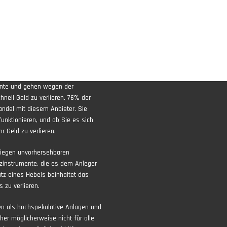
ente und gehen wegen der
nell Geld zu verlieren. 76% der
andel mit diesem Anbieter. Sie
funktionieren, und ob Sie es sich
r Geld zu verlieren.
liegen unvorhersehbaren
zinstrumente, die es dem Anleger
atz eines Hebels beinhaltet das
 zu verlieren.
ten als hochspekulative Anlagen und
aher möglicherweise nicht für alle