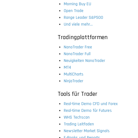
Morning Buy EU
Open Trade
Range Leader S&P500
Und viele mehr...
Tradingplattformen
NanoTrader Free
NanoTrader Full
Neuigkeiten NanoTrader
MT4
MultiCharts
NinjaTrader
Tools für Trader
Real-time Demo CFD und Forex
Real-time Demo für Futures
WHS Techscan
Trading Leitfaden
Newsletter Market Signals
E-Books und Reports