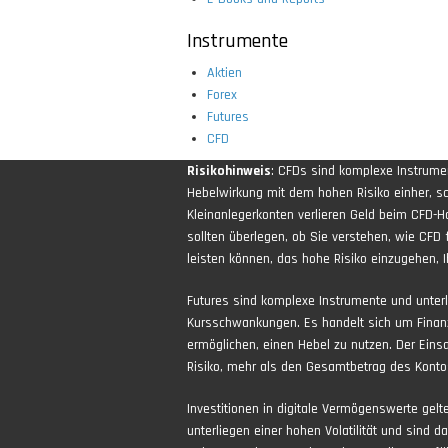
Instrumente
Aktien
Forex
Futures
CFD
Risikohinweis
: CFDs sind komplexe Instrum
Hebelwirkung mit dem hohen Risiko einher, sch
Kleinanlegerkonten verlieren Geld beim CFD-H
sollten überlegen, ob Sie verstehen, wie CFD 
leisten können, das hohe Risiko einzugehen, Ih
Futures sind komplexe Instrumente und unter
Kursschwankungen. Es handelt sich um Finan
ermöglichen, einen Hebel zu nutzen. Der Eins
Risiko, mehr als den Gesamtbetrag des Kontos
Investitionen in digitale Vermögenswerte gel
unterliegen einer hohen Volatilität und sind d