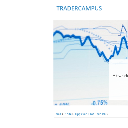
Skip
to
main
content
Mit welch
Home
>
Node
>
Tipps von Profi-Tradern
>
Breadcrumb