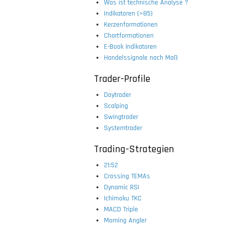
Was ist technische Analyse ?
Indikatoren (>85)
Kerzenformationen
Chartformationen
E-Book Indikatoren
Handelssignale nach Maß
Trader-Profile
Daytrader
Scalping
Swingtrader
Systemtrader
Trading-Strategien
21:52
Crossing TEMAs
Dynamic RSI
Ichimoku TKC
MACD Triple
Morning Angler