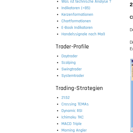
Was ist technische Analyse ?
2
Indikatoren (>85)
Kerzenformationen
C
Chartformationen
E-Book Indikatoren
D
Handelssignale nach Maß
D
Trader-Profile
E
Daytrader
Scalping
Swingtrader
Systemtrader
Trading-Strategien
21:52
Crossing TEMAs
Dynamic RSI
Ichimoku TKC
MACD Triple
Morning Angler