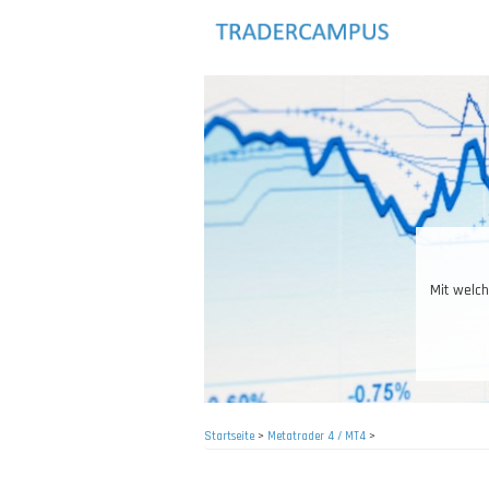
Direkt
zum
Inhalt
Das R
Startseite
>
Metatrader 4 / MT4
>
Pfadnavigation