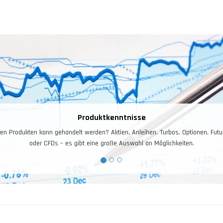
Risiko – und Moneymanagement
isiko- und Moneymanagement ist für das Trading entscheidend. Ihr Kontostand i
Arbeitskapital, dieses gilt es zuerst zu schützen, und dann zu vermehren.