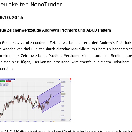
euigkeiten NanoTrader
9.10.2015
eue Zeichenwerkzeuge Andrew’s Picthfork und ABCD Pattern
m Gegensatz zu allen anderen Zeichenwerkzeugen erfordert Andrew’s Picthfork
ie Angabe von drei Punkten durch einzelne Mausklicks im Chart. Es handelt sic
m ein reines Zeichnwerkzeug (spätere Versionen können ggf. eine Sentimentor
unktion hinzufügen). Der konstruierte Kanal wird ebenfalls in einem TwinChart
terstützt.
as ABCD Pattern hebt verschiedene Chart-Muster hervor, die aus vier Punkte