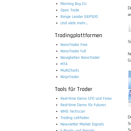
Morning Buy EU
D
Open Trade
a
Range Leader S&P500
Und viele mehr...
Tradingplattformen
S
NanoTrader Free
NanoTrader Full
N
Neuigkeiten NanoTrader
G
MT4
MultiCharts
NinjaTrader
Tools für Trader
Real-time Demo CFD und Forex
Real-time Demo für Futures
WHS Techscan
D
Trading Leitfaden
S
Newsletter Market Signals
S
E-Books und Reports