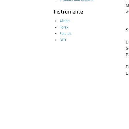
M
Instrumente
w
Aktien
Forex
S
Futures
CFD
D
S
P
D
E