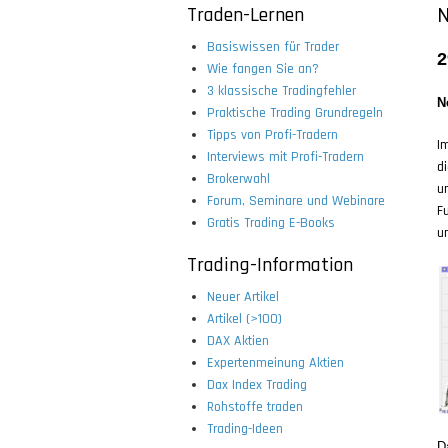
Traden-Lernen
N
Basiswissen für Trader
2
Wie fangen Sie an?
3 klassische Tradingfehler
N
Praktische Trading Grundregeln
Tipps von Profi-Tradern
I
Interviews mit Profi-Tradern
d
Brokerwahl
u
Forum, Seminare und Webinare
F
Gratis Trading E-Books
un
Trading-Information
Neuer Artikel
Artikel (>100)
DAX Aktien
Expertenmeinung Aktien
Dax Index Trading
Rohstoffe traden
Trading-Ideen
D