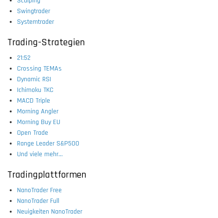
Scalping
Swingtrader
Systemtrader
Trading-Strategien
21:52
Crossing TEMAs
Dynamic RSI
Ichimoku TKC
MACD Triple
Morning Angler
Morning Buy EU
Open Trade
Range Leader S&P500
Und viele mehr...
Tradingplattformen
NanoTrader Free
NanoTrader Full
Neuigkeiten NanoTrader