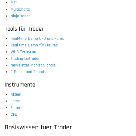
MT4
MultiCharts
NinjaTrader
Tools für Trader
Real-time Demo CFD und Forex
Real-time Demo für Futures
WHS Techscan
Trading Leitfaden
Newsletter Market Signals
E-Books und Reports
Instrumente
Aktien
Forex
Futures
CFD
Basiswissen fuer Trader