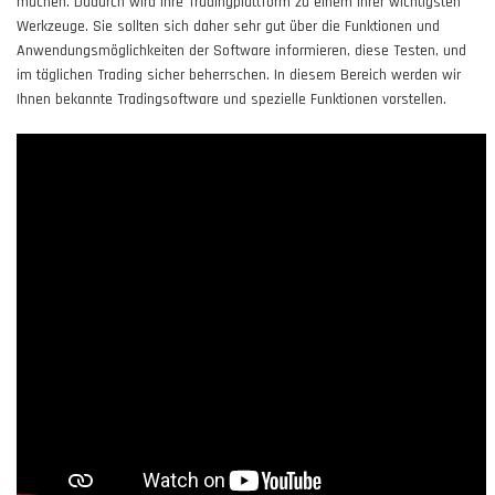
machen. Dadurch wird Ihre Tradingplattform zu einem Ihrer wichtigsten
Werkzeuge. Sie sollten sich daher sehr gut über die Funktionen und
Anwendungsmöglichkeiten der Software informieren, diese Testen, und
im täglichen Trading sicher beherrschen. In diesem Bereich werden wir
Ihnen bekannte Tradingsoftware und spezielle Funktionen vorstellen.