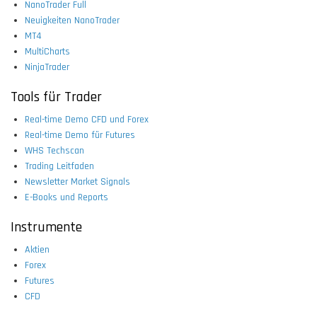
NanoTrader Full
Neuigkeiten NanoTrader
MT4
MultiCharts
NinjaTrader
Tools für Trader
Real-time Demo CFD und Forex
Real-time Demo für Futures
WHS Techscan
Trading Leitfaden
Newsletter Market Signals
E-Books und Reports
Instrumente
Aktien
Forex
Futures
CFD