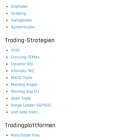
Daytrader
Scalping
Swingtrader
Systemtrader
Trading-Strategien
21:52
Crossing TEMAs
Dynamic RSI
Ichimoku TKC
MACD Triple
Morning Angler
Morning Buy EU
Open Trade
Range Leader S&P500
Und viele mehr...
Tradingplattformen
NanoTrader Free