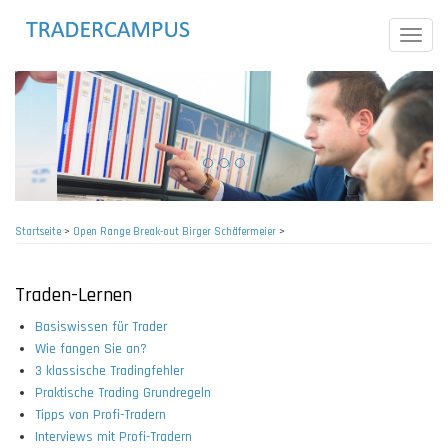
Direkt
zum
Toggle
Inhalt
naviga
Startseite
>
Open Range Break-out Birger Schäfermeier
>
Pfadnavigation
Traden-Lernen
Basiswissen für Trader
Wie fangen Sie an?
3 klassische Tradingfehler
Praktische Trading Grundregeln
Tipps von Profi-Tradern
Interviews mit Profi-Tradern