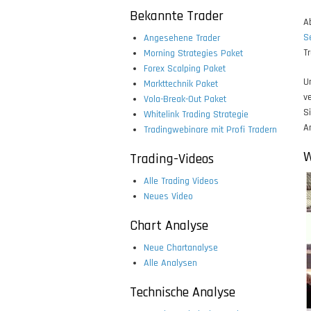
Bekannte Trader
A
S
Angesehene Trader
Tr
Morning Strategies Paket
Forex Scalping Paket
U
Markttechnik Paket
v
Vola-Break-Out Paket
S
Whitelink Trading Strategie
A
Tradingwebinare mit Profi Tradern
W
Trading-Videos
Alle Trading Videos
Neues Video
Chart Analyse
Neue Chartanalyse
Alle Analysen
Technische Analyse