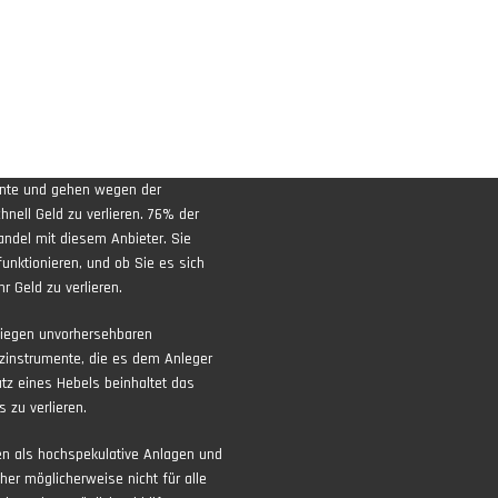
ente und gehen wegen der
nell Geld zu verlieren. 76% der
andel mit diesem Anbieter. Sie
funktionieren, und ob Sie es sich
r Geld zu verlieren.
liegen unvorhersehbaren
zinstrumente, die es dem Anleger
atz eines Hebels beinhaltet das
 zu verlieren.
ten als hochspekulative Anlagen und
aher möglicherweise nicht für alle