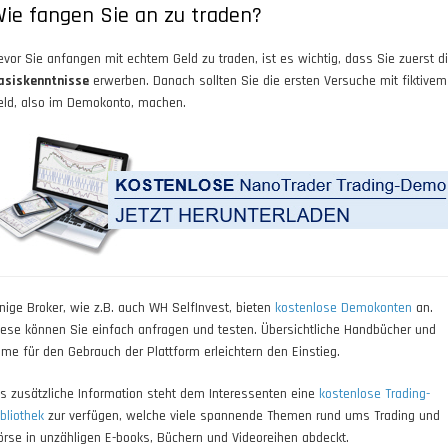
ie fangen Sie an zu traden?
evor Sie anfangen mit echtem Geld zu traden, ist es wichtig, dass Sie zuerst d
asiskenntnisse
erwerben. Danach sollten Sie die ersten Versuche mit fiktivem
eld, also im Demokonto, machen.
inige Broker, wie z.B. auch WH SelfInvest, bieten
kostenlose Demokonten
an.
iese können Sie einfach anfragen und testen. Übersichtliche Handbücher und
ilme für den Gebrauch der Plattform erleichtern den Einstieg.
ls zusätzliche Information steht dem Interessenten eine
kostenlose Trading-
bliothek
zur verfügen, welche viele spannende Themen rund ums Trading und
örse in unzähligen E-books, Büchern und Videoreihen abdeckt.