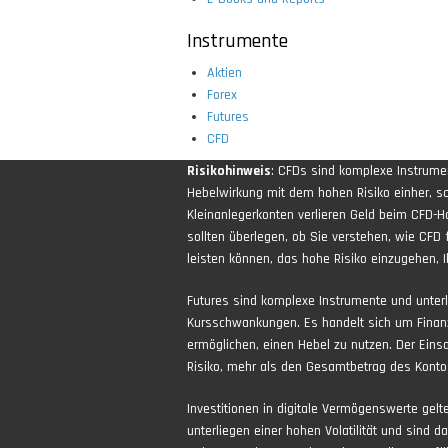
Instrumente
Aktien
Forex
Futures
CFD
Risikohinweis
: CFDs sind komplexe Instrum
Hebelwirkung mit dem hohen Risiko einher, sch
Kleinanlegerkonten verlieren Geld beim CFD-H
sollten überlegen, ob Sie verstehen, wie CFD 
leisten können, das hohe Risiko einzugehen, Ih
Futures sind komplexe Instrumente und unter
Kursschwankungen. Es handelt sich um Finan
ermöglichen, einen Hebel zu nutzen. Der Eins
Risiko, mehr als den Gesamtbetrag des Kontos
Investitionen in digitale Vermögenswerte gel
unterliegen einer hohen Volatilität und sind d