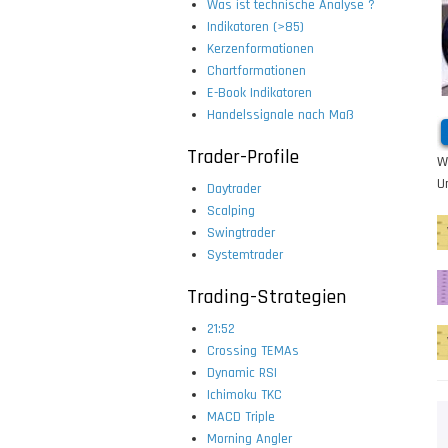
Was ist technische Analyse ?
Indikatoren (>85)
Kerzenformationen
Chartformationen
E-Book Indikatoren
Handelssignale nach Maß
Trader-Profile
W
U
Daytrader
Scalping
Swingtrader
Systemtrader
Trading-Strategien
21:52
Crossing TEMAs
Dynamic RSI
Ichimoku TKC
MACD Triple
Morning Angler