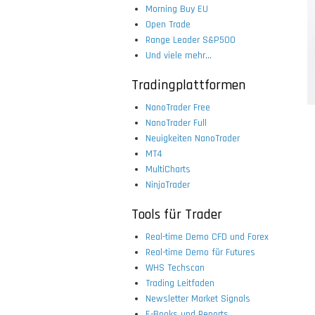
Morning Buy EU
Open Trade
Range Leader S&P500
Und viele mehr...
Tradingplattformen
NanoTrader Free
NanoTrader Full
Neuigkeiten NanoTrader
MT4
MultiCharts
NinjaTrader
Tools für Trader
Real-time Demo CFD und Forex
Real-time Demo für Futures
WHS Techscan
Trading Leitfaden
Newsletter Market Signals
E-Books und Reports