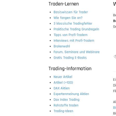
Traden-Lernen
W
Basiswissen für Trader
B
Wie fangen Sie an?
B
3 klassische Tradingfehler
G
Praktische Trading Grundregeln
Tipps von Profi-Tradern
Interviews mit Profi-Tradern
Brokerwahl
Forum, Seminare und Webinare
Gratis Trading E-Books
Trading-Information
Neuer Artikel
E
Artikel (>100)
D
DAX Aktien
F
Expertenmeinung Aktien
Dax Index Trading
A
Rohstoffe traden
Bi
Trading-Ideen
B