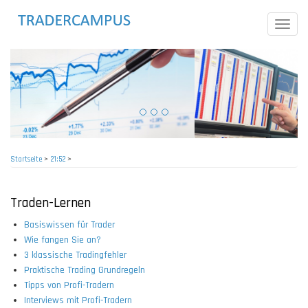
Direkt
zum
Toggle
Inhalt
naviga
Startseite
>
21:52
>
Pfadnavigation
Traden-Lernen
Basiswissen für Trader
Wie fangen Sie an?
3 klassische Tradingfehler
Praktische Trading Grundregeln
Tipps von Profi-Tradern
Interviews mit Profi-Tradern