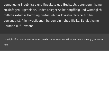
Vergangene Ergebnisse und Resultate aus Backtests garantieren keine
zukünftigen Ergebnisse. Jeder Anleger sollte sorgfältig und womöglich
mithilfe externer Beratung prüfen, ob der Investui Service für ihn
geeignet ist. Alle Investitionen bergen ein hohes Risiko. Es gibt keine
Garantie auf Gewinne.
Copyright © 2018-2026. WH SelfInvest, Niedenau 36, 60325, Frankfurt, Germany. T: +49 (0) 69 271 39
78-0.