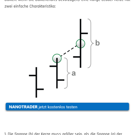
zwei einfache Charakteristika:
1. Die Spanne (b) der Kerze muss größer sein, als die Spanne (a) der