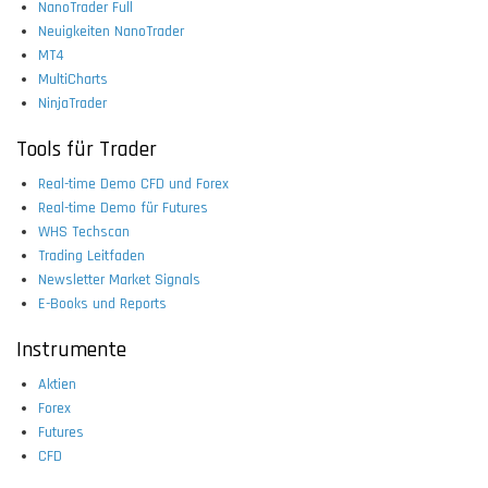
NanoTrader Full
Neuigkeiten NanoTrader
MT4
MultiCharts
NinjaTrader
Tools für Trader
Real-time Demo CFD und Forex
Real-time Demo für Futures
WHS Techscan
Trading Leitfaden
Newsletter Market Signals
E-Books und Reports
Instrumente
Aktien
Forex
Futures
CFD