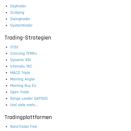
Daytrader
Scalping
Swingtrader
Systemtrader
Trading-Strategien
21:52
Crossing TEMAs
Dynamic RSI
Ichimoku TKC
MACD Triple
Morning Angler
Morning Buy EU
Open Trade
Range Leader S&P500
Und viele mehr...
Tradingplattformen
NanoTrader Free