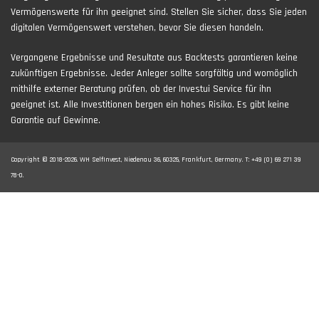
Vermögenswerte für ihn geeignet sind. Stellen Sie sicher, dass Sie jeden
digitalen Vermögenswert verstehen, bevor Sie diesen handeln.
Vergangene Ergebnisse und Resultate aus Backtests garantieren keine
zukünftigen Ergebnisse. Jeder Anleger sollte sorgfältig und womöglich
mithilfe externer Beratung prüfen, ob der Investui Service für ihn
geeignet ist. Alle Investitionen bergen ein hohes Risiko. Es gibt keine
Garantie auf Gewinne.
Copyright © 2018-2026. WH SelfInvest, Niedenau 36, 60325, Frankfurt, Germany. T: +49 (0) 69 271 39
78-0.