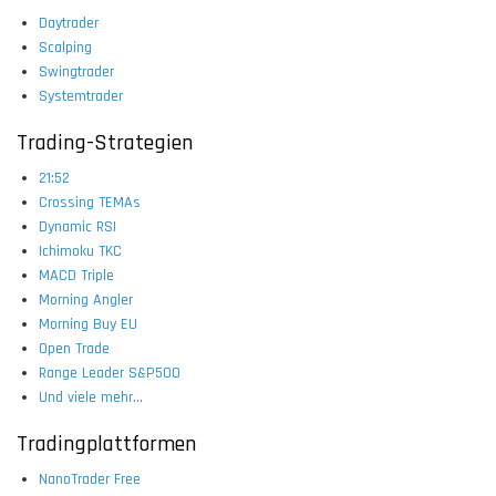
Daytrader
Scalping
Swingtrader
Systemtrader
Trading-Strategien
21:52
Crossing TEMAs
Dynamic RSI
Ichimoku TKC
MACD Triple
Morning Angler
Morning Buy EU
Open Trade
Range Leader S&P500
Und viele mehr...
Tradingplattformen
NanoTrader Free