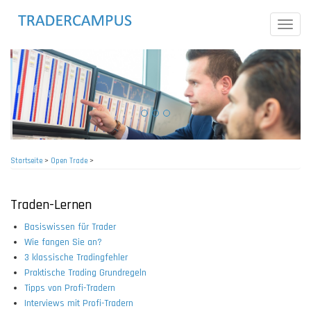
Direkt
zum
Toggle
Inhalt
naviga
Startseite
>
Open Trade
>
Pfadnavigation
Traden-Lernen
Basiswissen für Trader
Wie fangen Sie an?
3 klassische Tradingfehler
Praktische Trading Grundregeln
Tipps von Profi-Tradern
Interviews mit Profi-Tradern