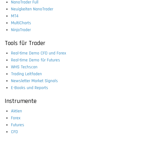
NanoTrader Full
Neuigkeiten NanoTrader
MT4
MultiCharts
NinjaTrader
Tools für Trader
Real-time Demo CFD und Forex
Real-time Demo für Futures
WHS Techscan
Trading Leitfaden
Newsletter Market Signals
E-Books und Reports
Instrumente
Aktien
Forex
Futures
CFD