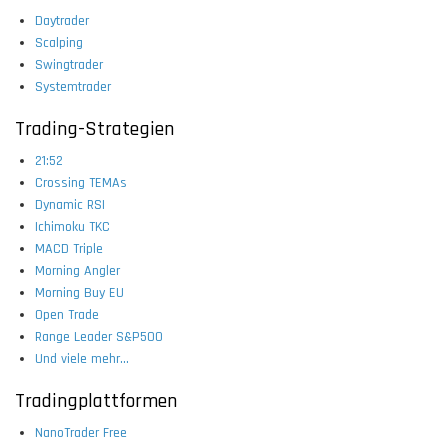
Daytrader
Scalping
Swingtrader
Systemtrader
Trading-Strategien
21:52
Crossing TEMAs
Dynamic RSI
Ichimoku TKC
MACD Triple
Morning Angler
Morning Buy EU
Open Trade
Range Leader S&P500
Und viele mehr...
Tradingplattformen
NanoTrader Free