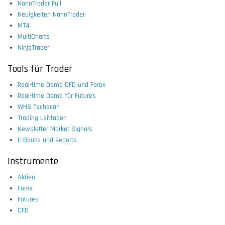
NanoTrader Full
Neuigkeiten NanoTrader
MT4
MultiCharts
NinjaTrader
Tools für Trader
Real-time Demo CFD und Forex
Real-time Demo für Futures
WHS Techscan
Trading Leitfaden
Newsletter Market Signals
E-Books und Reports
Instrumente
Aktien
Forex
Futures
CFD