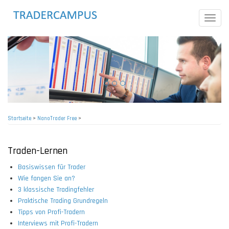
Direkt
zum
Toggle
Inhalt
naviga
Startseite
>
NanoTrader Free
>
Pfadnavigation
Traden-Lernen
Basiswissen für Trader
Wie fangen Sie an?
3 klassische Tradingfehler
Praktische Trading Grundregeln
Tipps von Profi-Tradern
Interviews mit Profi-Tradern