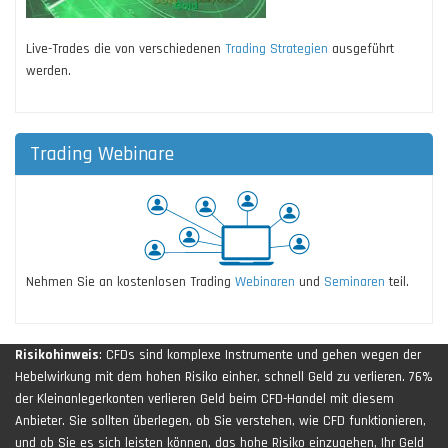
Live-Trades die von verschiedenen
Trading Strategien
ausgeführt
werden.
Trading Webinare
Nehmen Sie an kostenlosen Trading
Webinaren
und
Seminaren
teil.
Risikohinweis
: CFDs sind komplexe Instrumente und gehen wegen der
Hebelwirkung mit dem hohen Risiko einher, schnell Geld zu verlieren. 76%
der Kleinanlegerkonten verlieren Geld beim CFD-Handel mit diesem
Anbieter. Sie sollten überlegen, ob Sie verstehen, wie CFD funktionieren,
und ob Sie es sich leisten können, das hohe Risiko einzugehen, Ihr Geld