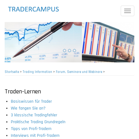
Direkt
zum
Toggle
Inhalt
naviga
Startseite
>
Trading Information
>
Forum, Seminare und Webinare
>
Pfadnavigation
Traden-Lernen
Basiswissen für Trader
Wie fangen Sie an?
3 klassische Tradingfehler
Praktische Trading Grundregeln
Tipps von Profi-Tradern
Interviews mit Profi-Tradern