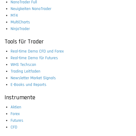
NanoTrader Full
Neuigkeiten NanoTrader
MT4
MultiCharts
NinjaTrader
Tools für Trader
Real-time Demo CFD und Forex
Real-time Demo für Futures
WHS Techscan
Trading Leitfaden
Newsletter Market Signals
E-Books und Reports
Instrumente
Aktien
Forex
Futures
CFD