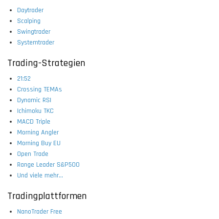
Daytrader
Scalping
Swingtrader
Systemtrader
Trading-Strategien
21:52
Crossing TEMAs
Dynamic RSI
Ichimoku TKC
MACD Triple
Morning Angler
Morning Buy EU
Open Trade
Range Leader S&P500
Und viele mehr...
Tradingplattformen
NanoTrader Free