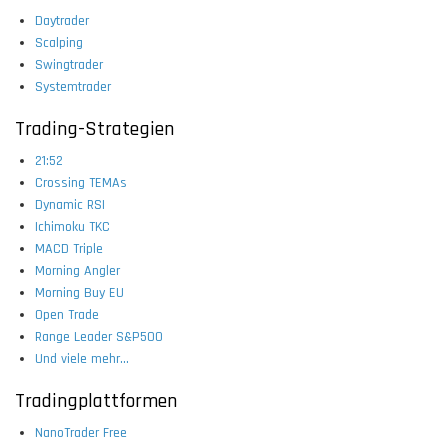
Daytrader
Scalping
Swingtrader
Systemtrader
Trading-Strategien
21:52
Crossing TEMAs
Dynamic RSI
Ichimoku TKC
MACD Triple
Morning Angler
Morning Buy EU
Open Trade
Range Leader S&P500
Und viele mehr...
Tradingplattformen
NanoTrader Free