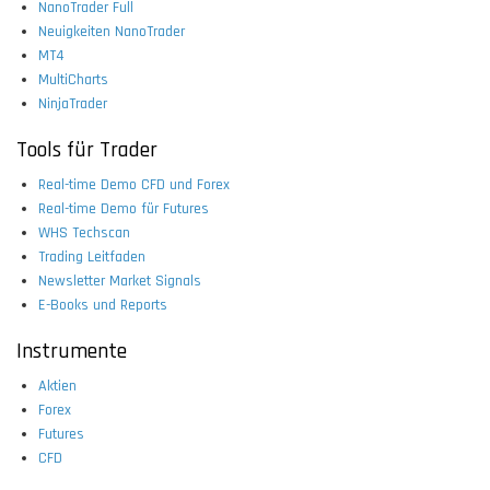
NanoTrader Full
Neuigkeiten NanoTrader
MT4
MultiCharts
NinjaTrader
Tools für Trader
Real-time Demo CFD und Forex
Real-time Demo für Futures
WHS Techscan
Trading Leitfaden
Newsletter Market Signals
E-Books und Reports
Instrumente
Aktien
Forex
Futures
CFD