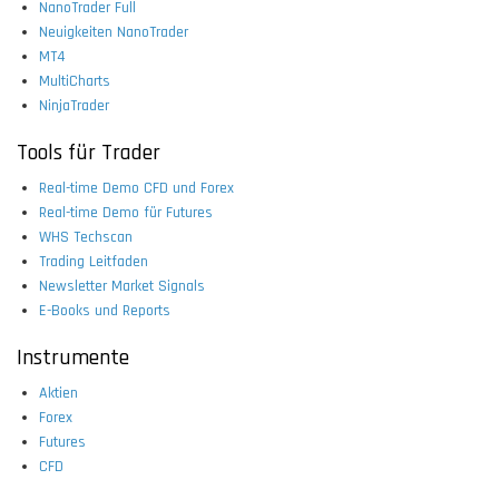
NanoTrader Full
Neuigkeiten NanoTrader
MT4
MultiCharts
NinjaTrader
Tools für Trader
Real-time Demo CFD und Forex
Real-time Demo für Futures
WHS Techscan
Trading Leitfaden
Newsletter Market Signals
E-Books und Reports
Instrumente
Aktien
Forex
Futures
CFD