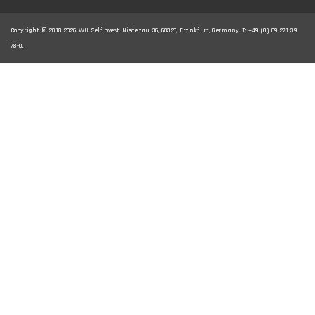
Copyright © 2018-2026. WH SelfInvest, Niedenau 36, 60325, Frankfurt, Germany. T: +49 (0) 69 271 39
78-0.