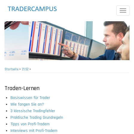
Direkt
zum
Toggle
Inhalt
naviga
Startseite
>
21:52
>
Pfadnavigation
Traden-Lernen
Basiswissen für Trader
Wie fangen Sie an?
3 klassische Tradingfehler
Praktische Trading Grundregeln
Tipps von Profi-Tradern
Interviews mit Profi-Tradern