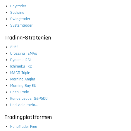
Daytrader
Scalping
Swingtrader
Systemtrader
Trading-Strategien
21:52
Crossing TEMAs
Dynamic RSI
Ichimoku TKC
MACD Triple
Morning Angler
Morning Buy EU
Open Trade
Range Leader S&P500
Und viele mehr...
Tradingplattformen
NanoTrader Free