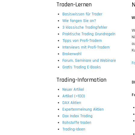
Traden-Lernen
N
Basiswissen für Trader
W
Wie fangen Sie an?
3 klassische Tradingfehler
W
Praktische Trading Grundregeln
N
Tipps von Profi-Tradern
a
Interviews mit Profi-Tradern
K
Brokerwahl
Forum, Seminare und Webinare
F
Gratis Trading E-Books
Trading-Information
D
Neuer Artikel
F
Artikel (>100)
DAX Aktien
Expertenmeinung Aktien
Dax Index Trading
Rohstoffe traden
Trading-Ideen