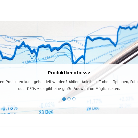
Risiko – und Moneymanagement
isiko- und Moneymanagement ist für das Trading entscheidend. Ihr Kontostand i
Arbeitskapital, dieses gilt es zuerst zu schützen, und dann zu vermehren.