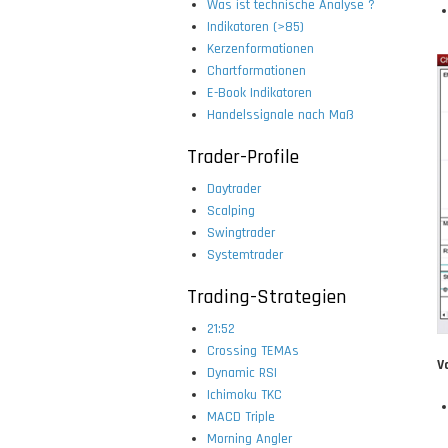
Was ist technische Analyse ?
Indikatoren (>85)
Kerzenformationen
Chartformationen
E-Book Indikatoren
Handelssignale nach Maß
Trader-Profile
Daytrader
Scalping
Swingtrader
Systemtrader
Trading-Strategien
21:52
Crossing TEMAs
V
Dynamic RSI
Ichimoku TKC
MACD Triple
Morning Angler