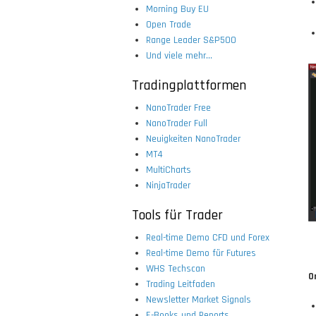
Morning Buy EU
Open Trade
Range Leader S&P500
Und viele mehr...
Tradingplattformen
NanoTrader Free
NanoTrader Full
Neuigkeiten NanoTrader
MT4
MultiCharts
NinjaTrader
Tools für Trader
Real-time Demo CFD und Forex
Real-time Demo für Futures
WHS Techscan
O
Trading Leitfaden
Newsletter Market Signals
E-Books und Reports