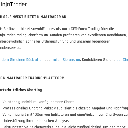
injaTrader
H SELFINVEST BIETET NINJATRADER AN
H SelfInvest bietet sowohlFutures als auch CFD-Forex Trading über die
injaTraderTrading-Plattform an. Kunden profitieren von exzellenten Konditionen,
ußergewöhnlich schneller Orderausführung und unserem legendären
undenservice.
ordern Sie einen Rückruf an
oder
rufen Sie uns an
. Kontaktieren Sie uns
per Ch
IE NINJATRADER TRADING-PLATTFORM
ortschrittliches Charting
Vollständig individuell konfigurierbare Charts.
Professionelles Charting-Paket visualisiert gleichzeitig Angebot und Nachfrag
Vorkonfiguriert mit 100en von Indikatoren und einerVielzahl von Charttypen zu
Unterstützung Ihrer technischen Analyse.
Leistungsstarke Zeichenwerkzeuge, die leicht zugänglichsind, um den Markt