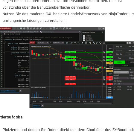
Fügen Sie Indikatoren Orders hinzu um Positionen zueröffnen. Dies ist
vollständig über die Benutzeroberfläche definierbar.
Nutzen Sie das moderne C# -basierte Handelsframework von NinjaTrader, u
umfangreiche Lösungen zu erstellen.
rderaufgabe
Platzieren und ändern Sie Orders direkt aus dem Chart,über das FX-Board od