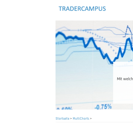
Direkt
zum
Inhalt
Das R
Startseite
>
MultiCharts
>
Pfadnavigation