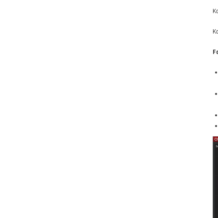
K
K
F