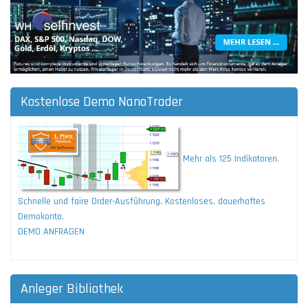
Kostenlose Demo NanoTrader
Mehr als 125 Indikatoren.
Schnelle und faire Order-Ausführung. Kostenloses, dauerhaftes
Demokonto.
DEMO ANFRAGEN
Anleger Bibliothek