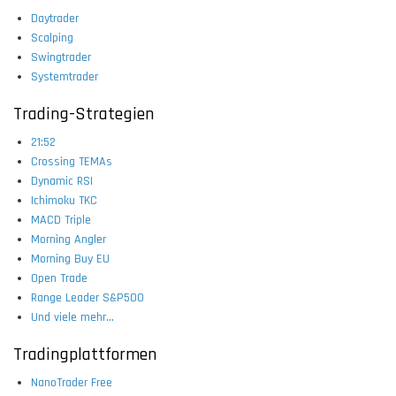
Daytrader
Scalping
Swingtrader
Systemtrader
Trading-Strategien
21:52
Crossing TEMAs
Dynamic RSI
Ichimoku TKC
MACD Triple
Morning Angler
Morning Buy EU
Open Trade
Range Leader S&P500
Und viele mehr...
Tradingplattformen
NanoTrader Free