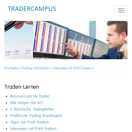
Direkt
zum
Toggle
Inhalt
naviga
Startseite
>
Trading Information
>
Interviews mit Profi-Tradern
>
Pfadnavigation
Traden-Lernen
Basiswissen für Trader
Wie fangen Sie an?
3 klassische Tradingfehler
Praktische Trading Grundregeln
Tipps von Profi-Tradern
Interviews mit Profi-Tradern