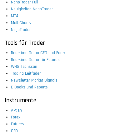
NanoTrader Full
Neuigkeiten NanoTrader
MT4
MultiCharts
NinjaTrader
Tools für Trader
Real-time Demo CFD und Forex
Real-time Demo für Futures
WHS Techscan
Trading Leitfaden
Newsletter Market Signals
E-Books und Reports
Instrumente
Aktien
Forex
Futures
CFD