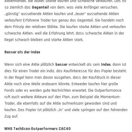
Aktienhandel, die lautet: Stärke kaufen und Schwäche verkaufen. Das ist
so ziemlich das
Gegenteil
von dem, was viele Anfänger versuchen,
„günstig“ aussehende Aktien kaufen und „teuer“ aussehende Aktien
verkaufen! Erfahrene Trader tun genau das Gegenteil. Sie handeln nach
dem Prinzip der relativen Stärke. Sie kaufen starke Aktien und verkaufen
schwache Aktien, weil die Erfahrung lehrt, dass schwache Aktien in der
Regel schwach bleiben und starke Aktien stark.
Besser als der Index
Wenn sich eine Aktie plötzlich
besser
entwickelt als sein
Index
, dann ist
dies für einen Trader ein Indiz, das Kaufinteresse für das Papier besteht.
In der Regel kann man davon ausgehen, dass der Kaufdruck in dieser
Aktie noch eine Weile andauern könnte. Entweder kaufen hier große
Fonds oder es werden gute Nachrichten erwartet. Die Outperformance
ruft auch weitere Akteure auf den Plan, zum Beispiel die Momentum-
Trader, die ebenfalls auf die Aktie aufmerksam geworden sind und
kaufen. Das Papier ist plötzlich „in“ und viele springen auf den fahrenden
Zug auf.
WHS TechScan Outperformers CAC40