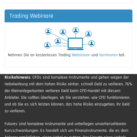
Trading Webinare
Nehmen Sie an kostenlosen Trading
Webinaren
und
Seminaren
teil.
Risikohinweis
: CFDs sind komplexe Instrumente und gehen wegen der
Hebelwirkung mit dem hohen Risiko einher, schnell Geld zu verlieren. 76%
der Kleinanlegerkonten verlieren Geld beim CFD-Handel mit diesem
Anbieter. Sie sollten überlegen, ob Sie verstehen, wie CFD funktionieren,
und ob Sie es sich leisten können, das hohe Risiko einzugehen, Ihr Geld
zu verlieren.
Futures sind komplexe Instrumente und unterliegen unvorhersehbaren
Kursschwankungen. Es handelt sich um Finanzinstrumente, die es dem