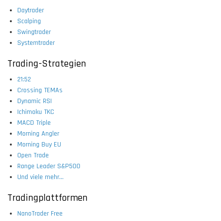
Daytrader
Scalping
Swingtrader
Systemtrader
Trading-Strategien
21:52
Crossing TEMAs
Dynamic RSI
Ichimoku TKC
MACD Triple
Morning Angler
Morning Buy EU
Open Trade
Range Leader S&P500
Und viele mehr...
Tradingplattformen
NanoTrader Free