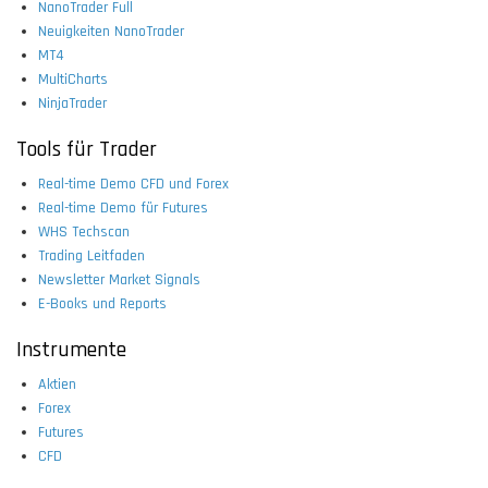
NanoTrader Full
Neuigkeiten NanoTrader
MT4
MultiCharts
NinjaTrader
Tools für Trader
Real-time Demo CFD und Forex
Real-time Demo für Futures
WHS Techscan
Trading Leitfaden
Newsletter Market Signals
E-Books und Reports
Instrumente
Aktien
Forex
Futures
CFD