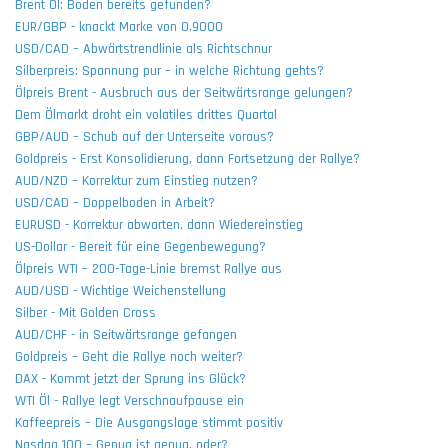
Brent Öl: Boden bereits gefunden?
EUR/GBP - knackt Marke von 0,9000
USD/CAD – Abwärtstrendlinie als Richtschnur
Silberpreis: Spannung pur – in welche Richtung gehts?
Ölpreis Brent - Ausbruch aus der Seitwärtsrange gelungen?
Dem Ölmarkt droht ein volatiles drittes Quartal
GBP/AUD – Schub auf der Unterseite voraus?
Goldpreis - Erst Konsolidierung, dann Fortsetzung der Rallye?
AUD/NZD – Korrektur zum Einstieg nutzen?
USD/CAD – Doppelboden in Arbeit?
EURUSD - Korrektur abwarten, dann Wiedereinstieg
US-Dollar - Bereit für eine Gegenbewegung?
Ölpreis WTI – 200-Tage-Linie bremst Rallye aus
AUD/USD - Wichtige Weichenstellung
Silber - Mit Golden Cross
AUD/CHF - in Seitwärtsrange gefangen
Goldpreis – Geht die Rallye noch weiter?
DAX - Kommt jetzt der Sprung ins Glück?
WTI Öl - Rallye legt Verschnaufpause ein
Kaffeepreis – Die Ausgangslage stimmt positiv
Nasdaq 100 – Genug ist genug, oder?