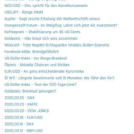
NZD/USD – Das spricht für das Korrekturszenario
USDJPY - Range intakt
Kupfer - Sagt rasche Erholung der Weltwirtschaft voraus
Orangensaft-Future - Im Steigflug: Lohnt sich jetzt ein Investment?
Kaffeepreis – Stabilisierung um 95 US-Cents
Goldpreis – Hier braut sich was zusammen
Wirecard - Trotz Negativ-Schlagzeilen intaktes Bullen-Szenario
Facebook-Aktie- Brandgefährlich
US-Dollar-Index - Vor Range-Breakout
Ölpreis - Aktuelle Chancen und Risiken
EUR/USD - An ganz entscheidender Kursmarke
Öl WTI - Längste Gewinnserie seit 15 Monaten: Wo führt das hin?
US-Dollar-Index – Test der 200-Tage-Linie?
Goldpreis: Breakout gelungen?
2020.03.25 - DAX
2020.03.23 - KAFFE
2020.03.20 - DOW JONES
2020.03.18 - EUR/USD
2020.03.16 - DAX
2020.03.12 - GBP/USD