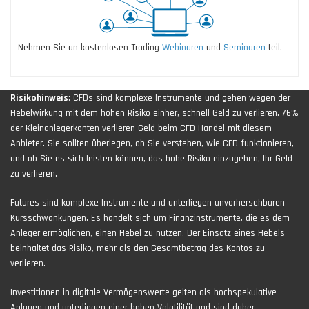
Nehmen Sie an kostenlosen Trading
Webinaren
und
Seminaren
teil.
Risikohinweis
: CFDs sind komplexe Instrumente und gehen wegen der
Hebelwirkung mit dem hohen Risiko einher, schnell Geld zu verlieren. 76%
der Kleinanlegerkonten verlieren Geld beim CFD-Handel mit diesem
Anbieter. Sie sollten überlegen, ob Sie verstehen, wie CFD funktionieren,
und ob Sie es sich leisten können, das hohe Risiko einzugehen, Ihr Geld
zu verlieren.
Futures sind komplexe Instrumente und unterliegen unvorhersehbaren
Kursschwankungen. Es handelt sich um Finanzinstrumente, die es dem
Anleger ermöglichen, einen Hebel zu nutzen. Der Einsatz eines Hebels
beinhaltet das Risiko, mehr als den Gesamtbetrag des Kontos zu
verlieren.
Investitionen in digitale Vermögenswerte gelten als hochspekulative
Anlagen und unterliegen einer hohen Volatilität und sind daher