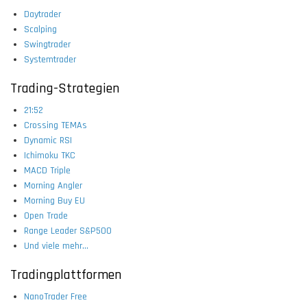
Daytrader
Scalping
Swingtrader
Systemtrader
Trading-Strategien
21:52
Crossing TEMAs
Dynamic RSI
Ichimoku TKC
MACD Triple
Morning Angler
Morning Buy EU
Open Trade
Range Leader S&P500
Und viele mehr...
Tradingplattformen
NanoTrader Free