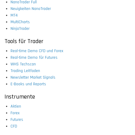
NanoTrader Full
Neuigkeiten NanoTrader
MT4
MultiCharts
NinjaTrader
Tools für Trader
Real-time Demo CFD und Forex
Real-time Demo für Futures
WHS Techscan
Trading Leitfaden
Newsletter Market Signals
E-Books und Reports
Instrumente
Aktien
Forex
Futures
CFD