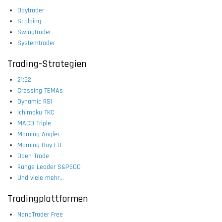
Daytrader
Scalping
Swingtrader
Systemtrader
Trading-Strategien
21:52
Crossing TEMAs
Dynamic RSI
Ichimoku TKC
MACD Triple
Morning Angler
Morning Buy EU
Open Trade
Range Leader S&P500
Und viele mehr...
Tradingplattformen
NanoTrader Free