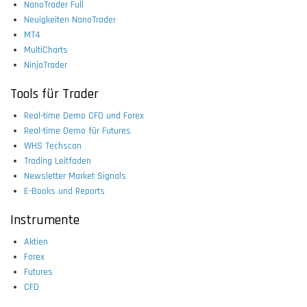
NanoTrader Full
Neuigkeiten NanoTrader
MT4
MultiCharts
NinjaTrader
Tools für Trader
Real-time Demo CFD und Forex
Real-time Demo für Futures
WHS Techscan
Trading Leitfaden
Newsletter Market Signals
E-Books und Reports
Instrumente
Aktien
Forex
Futures
CFD