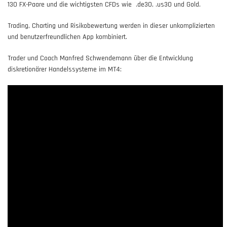
130 FX-Paare und die wichtigsten CFDs wie .de30, .us30 und Gold.
Trading, Charting und Risikobewertung werden in dieser unkomplizierten
und benutzerfreundlichen App kombiniert.
Trader und Coach Manfred Schwendemann über die Entwicklung
diskretionärer Handelssysteme im MT4: