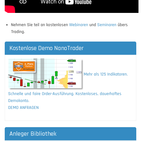
Nehmen Sie teil an kostenlosen
Webinaren
und
Seminaren
übers
Trading.
Kostenlose Demo NanoTrader
Mehr als 125 Indikatoren.
Schnelle und faire Order-Ausführung. Kostenloses, dauerhaftes
Demokonto.
DEMO ANFRAGEN
Anleger Bibliothek