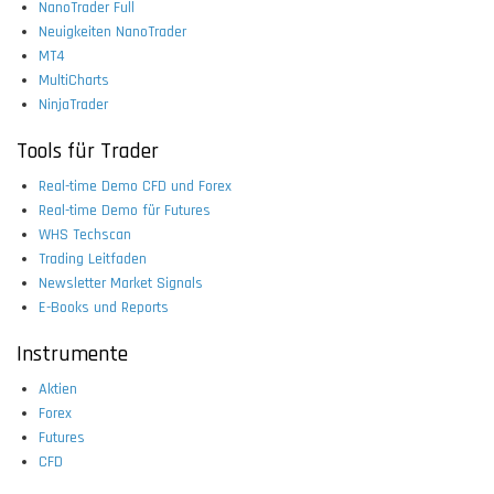
NanoTrader Full
Neuigkeiten NanoTrader
MT4
MultiCharts
NinjaTrader
Tools für Trader
Real-time Demo CFD und Forex
Real-time Demo für Futures
WHS Techscan
Trading Leitfaden
Newsletter Market Signals
E-Books und Reports
Instrumente
Aktien
Forex
Futures
CFD