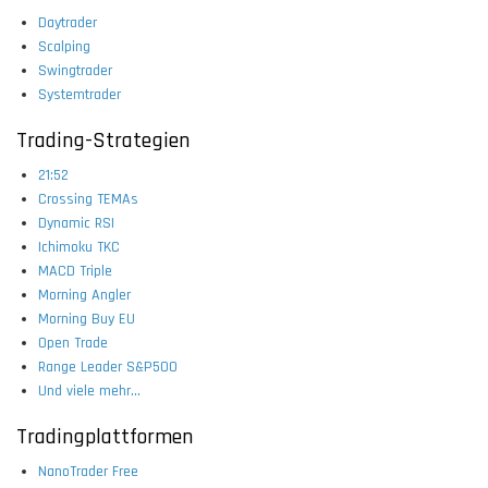
Daytrader
Scalping
Swingtrader
Systemtrader
Trading-Strategien
21:52
Crossing TEMAs
Dynamic RSI
Ichimoku TKC
MACD Triple
Morning Angler
Morning Buy EU
Open Trade
Range Leader S&P500
Und viele mehr...
Tradingplattformen
NanoTrader Free