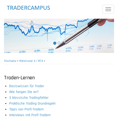
Direkt
zum
Toggle
Inhalt
naviga
Startseite
>
Metatrader 4 / MT4
>
Pfadnavigation
Traden-Lernen
Basiswissen für Trader
Wie fangen Sie an?
3 klassische Tradingfehler
Praktische Trading Grundregeln
Tipps von Profi-Tradern
Interviews mit Profi-Tradern