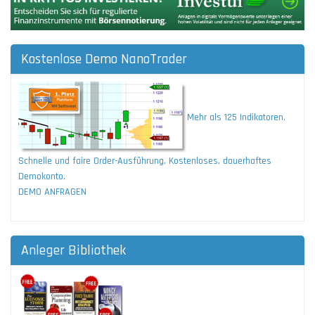
Kostenlose Demo NanoTrader
Mehr als 125 Indikatoren.
Schnelle und faire Order-Ausführung. Kostenloses, dauerhaftes
Demokonto.
DEMO ANFRAGEN
Anleger Bibliothek