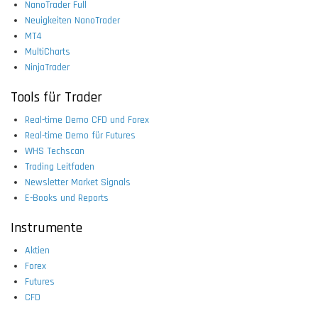
NanoTrader Full
Neuigkeiten NanoTrader
MT4
MultiCharts
NinjaTrader
Tools für Trader
Real-time Demo CFD und Forex
Real-time Demo für Futures
WHS Techscan
Trading Leitfaden
Newsletter Market Signals
E-Books und Reports
Instrumente
Aktien
Forex
Futures
CFD