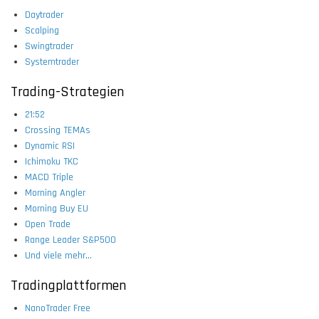
Daytrader
Scalping
Swingtrader
Systemtrader
Trading-Strategien
21:52
Crossing TEMAs
Dynamic RSI
Ichimoku TKC
MACD Triple
Morning Angler
Morning Buy EU
Open Trade
Range Leader S&P500
Und viele mehr...
Tradingplattformen
NanoTrader Free