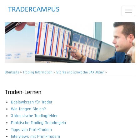
Direkt
zum
Toggle
Inhalt
naviga
Startseite
>
Trading Information
>
Starke und schwache DAX Aktien
>
Pfadnavigation
Traden-Lernen
Basiswissen für Trader
Wie fangen Sie an?
3 klassische Tradingfehler
Praktische Trading Grundregeln
Tipps von Profi-Tradern
Interviews mit Profi-Tradern