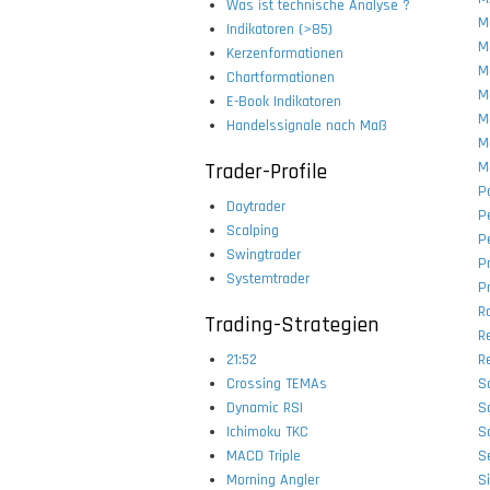
Was ist technische Analyse ?
M
Indikatoren (>85)
M
Kerzenformationen
M
Chartformationen
M
E-Book Indikatoren
M
Handelssignale nach Maß
M
Trader-Profile
M
P
Daytrader
P
Scalping
P
Swingtrader
P
Systemtrader
Pr
R
Trading-Strategien
Re
21:52
Re
Crossing TEMAs
S
Dynamic RSI
S
Ichimoku TKC
S
MACD Triple
S
Morning Angler
Si