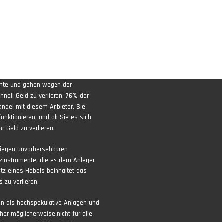
ente und gehen wegen der
nell Geld zu verlieren. 76% der
andel mit diesem Anbieter. Sie
funktionieren, und ob Sie es sich
r Geld zu verlieren.
liegen unvorhersehbaren
zinstrumente, die es dem Anleger
atz eines Hebels beinhaltet das
 zu verlieren.
ten als hochspekulative Anlagen und
aher möglicherweise nicht für alle