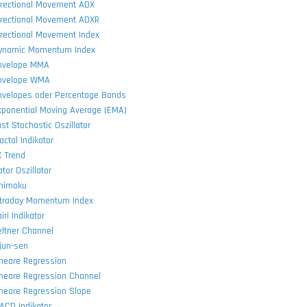
irectional Movement ADX
irectional Movement ADXR
irectional Movement Index
ynamic Momentum Index
nvelope MMA
nvelope WMA
nvelopes oder Percentage Bands
xponential Moving Average (EMA)
st Stochastic Oszillator
actal Indikator
X Trend
tor Oszillator
chimoku
ntraday Momentum Index
iri Indikator
eltner Channel
ijun-sen
ineare Regression
ineare Regression Channel
ineare Regression Slope
ACD Indikator