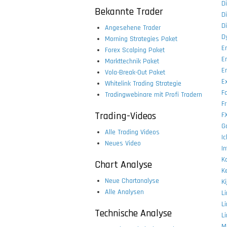
D
Bekannte Trader
D
D
Angesehene Trader
D
Morning Strategies Paket
E
Forex Scalping Paket
E
Markttechnik Paket
E
Vola-Break-Out Paket
E
Whitelink Trading Strategie
Fa
Tradingwebinare mit Profi Tradern
Fr
Trading-Videos
F
Ga
Alle Trading Videos
I
Neues Video
I
Ka
Chart Analyse
K
Neue Chartanalyse
K
Alle Analysen
L
L
Technische Analyse
L
M