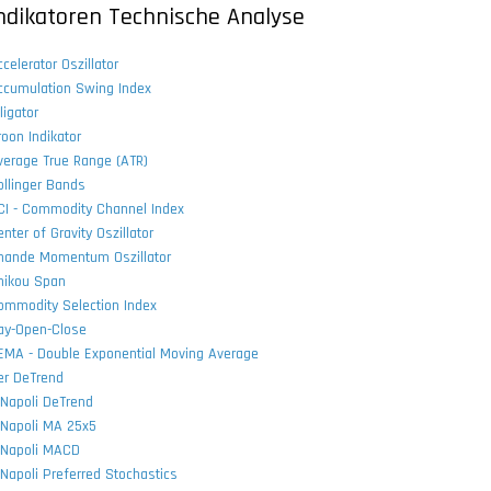
ndikatoren Technische Analyse
celerator Oszillator
ccumulation Swing Index
ligator
roon Indikator
verage True Range (ATR)
ollinger Bands
CI - Commodity Channel Index
nter of Gravity Oszillator
hande Momentum Oszillator
hikou Span
ommodity Selection Index
ay-Open-Close
EMA - Double Exponential Moving Average
er DeTrend
iNapoli DeTrend
iNapoli MA 25x5
iNapoli MACD
iNapoli Preferred Stochastics