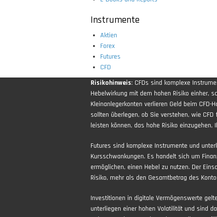
Instrumente
Aktien
Forex
Futures
CFD
Risikohinweis
: CFDs sind komplexe Instrum
Hebelwirkung mit dem hohen Risiko einher, sch
Kleinanlegerkonten verlieren Geld beim CFD-H
sollten überlegen, ob Sie verstehen, wie CFD 
leisten können, das hohe Risiko einzugehen, Ih
Futures sind komplexe Instrumente und unter
Kursschwankungen. Es handelt sich um Finan
ermöglichen, einen Hebel zu nutzen. Der Eins
Risiko, mehr als den Gesamtbetrag des Kontos
Investitionen in digitale Vermögenswerte gel
unterliegen einer hohen Volatilität und sind d