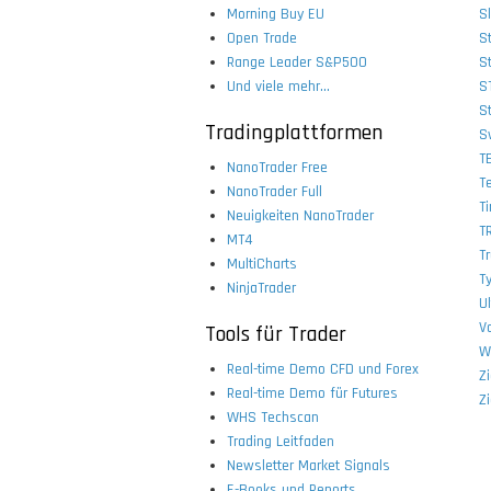
Morning Buy EU
S
Open Trade
S
Range Leader S&P500
S
Und viele mehr...
S
S
Tradingplattformen
S
T
NanoTrader Free
T
NanoTrader Full
T
Neuigkeiten NanoTrader
TR
MT4
T
MultiCharts
Ty
NinjaTrader
Ul
Vo
Tools für Trader
W
Real-time Demo CFD und Forex
Z
Real-time Demo für Futures
Z
WHS Techscan
Trading Leitfaden
Newsletter Market Signals
E-Books und Reports