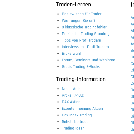
Traden-Lernen
I
Basiswissen für Trader
Ac
Wie fangen Sie an?
A
3 klassische Tradingfehler
Al
Praktische Trading Grundregeln
A
Tipps von Profi-Tradern
A
Interviews mit Profi-Tradern
B
Brokerwahl
C
Forum, Seminare und Webinare
Ce
Gratis Trading E-Books
C
C
Trading-Information
C
Neuer Artikel
D
Artikel (>100)
D
DAX Aktien
D
Expertenmeinung Aktien
D
Dax Index Trading
D
Rohstoffe traden
D
Trading-Ideen
D