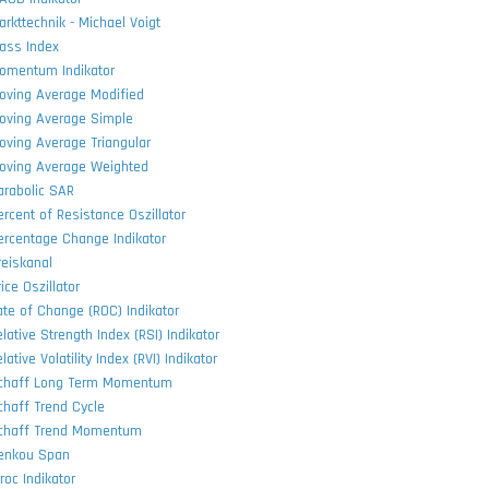
arkttechnik - Michael Voigt
ass Index
omentum Indikator
oving Average Modified
oving Average Simple
oving Average Triangular
oving Average Weighted
arabolic SAR
ercent of Resistance Oszillator
ercentage Change Indikator
reiskanal
ice Oszillator
ate of Change (ROC) Indikator
lative Strength Index (RSI) Indikator
lative Volatility Index (RVI) Indikator
chaff Long Term Momentum
chaff Trend Cycle
chaff Trend Momentum
enkou Span
roc Indikator