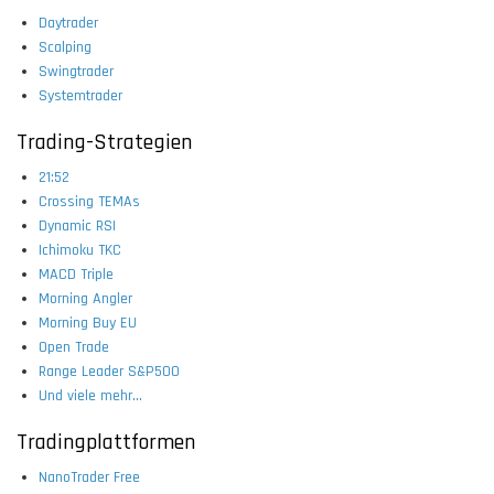
Daytrader
Scalping
Swingtrader
Systemtrader
Trading-Strategien
21:52
Crossing TEMAs
Dynamic RSI
Ichimoku TKC
MACD Triple
Morning Angler
Morning Buy EU
Open Trade
Range Leader S&P500
Und viele mehr...
Tradingplattformen
NanoTrader Free