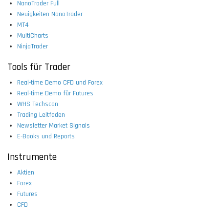
NanoTrader Full
Neuigkeiten NanoTrader
MT4
MultiCharts
NinjaTrader
Tools für Trader
Real-time Demo CFD und Forex
Real-time Demo für Futures
WHS Techscan
Trading Leitfaden
Newsletter Market Signals
E-Books und Reports
Instrumente
Aktien
Forex
Futures
CFD