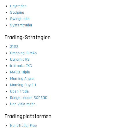
Daytrader
Scalping
Swingtrader
Systemtrader
Trading-Strategien
21:52
Crossing TEMAs
Dynamic RSI
Ichimoku TKC
MACD Triple
Morning Angler
Morning Buy EU
Open Trade
Range Leader S&P500
Und viele mehr...
Tradingplattformen
NanoTrader Free