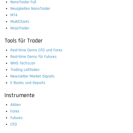
NanoTrader Full
Neuigkeiten NanoTrader
MT4
MultiCharts
NinjaTrader
Tools für Trader
Real-time Demo CFD und Forex
Real-time Demo für Futures
WHS Techscan
Trading Leitfaden
Newsletter Market Signals
E-Books und Reports
Instrumente
Aktien
Forex
Futures
CFD