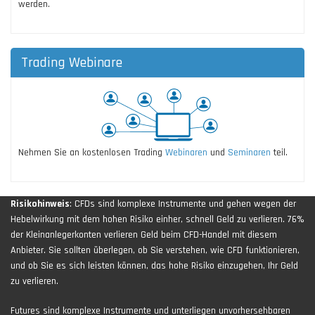
werden.
Trading Webinare
Nehmen Sie an kostenlosen Trading
Webinaren
und
Seminaren
teil.
Risikohinweis
: CFDs sind komplexe Instrumente und gehen wegen der
Hebelwirkung mit dem hohen Risiko einher, schnell Geld zu verlieren. 76%
der Kleinanlegerkonten verlieren Geld beim CFD-Handel mit diesem
Anbieter. Sie sollten überlegen, ob Sie verstehen, wie CFD funktionieren,
und ob Sie es sich leisten können, das hohe Risiko einzugehen, Ihr Geld
zu verlieren.
Futures sind komplexe Instrumente und unterliegen unvorhersehbaren