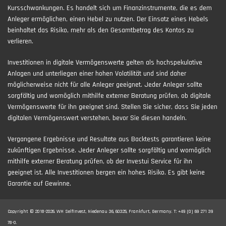
Kursschwankungen. Es handelt sich um Finanzinstrumente, die es dem
Anleger ermöglichen, einen Hebel zu nutzen. Der Einsatz eines Hebels
beinhaltet das Risiko, mehr als den Gesamtbetrag des Kontos zu
verlieren.
Investitionen in digitale Vermögenswerte gelten als hochspekulative
Anlagen und unterliegen einer hohen Volatilität und sind daher
möglicherweise nicht für alle Anleger geeignet. Jeder Anleger sollte
sorgfältig und womöglich mithilfe externer Beratung prüfen, ob digitale
Vermögenswerte für ihn geeignet sind. Stellen Sie sicher, dass Sie jeden
digitalen Vermögenswert verstehen, bevor Sie diesen handeln.
Vergangene Ergebnisse und Resultate aus Backtests garantieren keine
zukünftigen Ergebnisse. Jeder Anleger sollte sorgfältig und womöglich
mithilfe externer Beratung prüfen, ob der Investui Service für ihn
geeignet ist. Alle Investitionen bergen ein hohes Risiko. Es gibt keine
Garantie auf Gewinne.
Copyright © 2018-2026. WH SelfInvest, Niedenau 36, 60325, Frankfurt, Germany. T: +49 (0) 69 271 39
78-0.