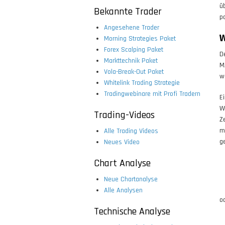
ü
Bekannte Trader
p
Angesehene Trader
W
Morning Strategies Paket
Forex Scalping Paket
D
Markttechnik Paket
M
Vola-Break-Out Paket
w
Whitelink Trading Strategie
Tradingwebinare mit Profi Tradern
E
W
Trading-Videos
Z
m
Alle Trading Videos
g
Neues Video
Chart Analyse
Neue Chartanalyse
Alle Analysen
o
Technische Analyse