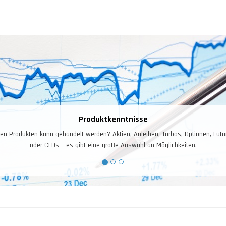
Risiko – und Moneymanagement
isiko- und Moneymanagement ist für das Trading entscheidend. Ihr Kontostand i
Arbeitskapital, dieses gilt es zuerst zu schützen, und dann zu vermehren.