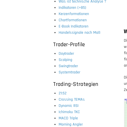
Was ist technische Analyse ?
Indikatoren (>85)
Kerzenformationen
Chartformationen
E-Book Indikatoren
W
Handelssignale nach Maß
D
Trader-Profile
w
f
Daytrader
f
Scalping
a
Swingtrader
Systemtrader
D
Trading-Strategien
u
Z
21:52
Crossing TEMAs
Dynamic RSI
Ichimoku TKC
MACD Triple
Morning Angler