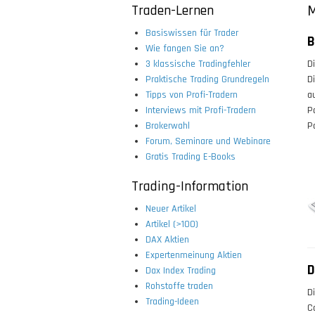
Traden-Lernen
M
Basiswissen für Trader
B
Wie fangen Sie an?
3 klassische Tradingfehler
D
Praktische Trading Grundregeln
D
Tipps von Profi-Tradern
a
Interviews mit Profi-Tradern
P
Brokerwahl
P
Forum, Seminare und Webinare
Gratis Trading E-Books
Trading-Information
Neuer Artikel
Artikel (>100)
DAX Aktien
Expertenmeinung Aktien
D
Dax Index Trading
Rohstoffe traden
D
Trading-Ideen
C