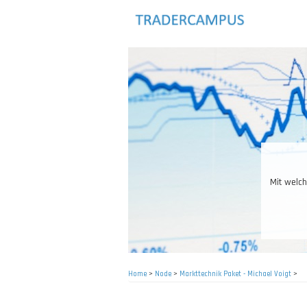
Skip
to
main
content
Das R
Home
>
Node
>
Markttechnik Paket - Michael Voigt
>
Breadcrumb