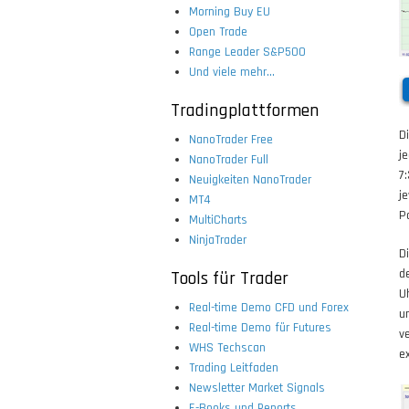
Morning Buy EU
Open Trade
Range Leader S&P500
Und viele mehr...
Tradingplattformen
D
NanoTrader Free
j
NanoTrader Full
7
Neuigkeiten NanoTrader
j
MT4
P
MultiCharts
NinjaTrader
D
d
Tools für Trader
U
Real-time Demo CFD und Forex
u
Real-time Demo für Futures
v
WHS Techscan
e
Trading Leitfaden
Newsletter Market Signals
E-Books und Reports