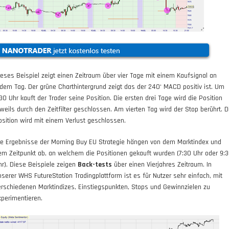
ieses
Beispiel
zeigt einen Zeitraum über vier Tage mit einem Kaufsignal an
edem Tag. Der grüne Charthintergrund zeigt das der 240‘ MACD positiv ist. Um
:30 Uhr kauft der Trader seine Position. Die ersten drei Tage wird die Position
eweils durch den Zeitfilter geschlossen. Am vierten Tag wird der Stop berührt. D
osition wird mit einem Verlust geschlossen.
ie Ergebnisse der Morning Buy EU Strategie hängen von dem Marktindex und
em Zeitpunkt ab, an welchem die Positionen gekauft wurden (7:30 Uhr oder 9:
hr). Diese
Beispiele
zeigen
Back-tests
über einen Vierjahres Zeitraum. In
nserer WHS FutureStation Tradingplattform ist es für Nutzer sehr einfach, mit
erschiedenen Marktindizes, Einstiegspunkten, Stops und Gewinnzielen zu
xperimentieren.