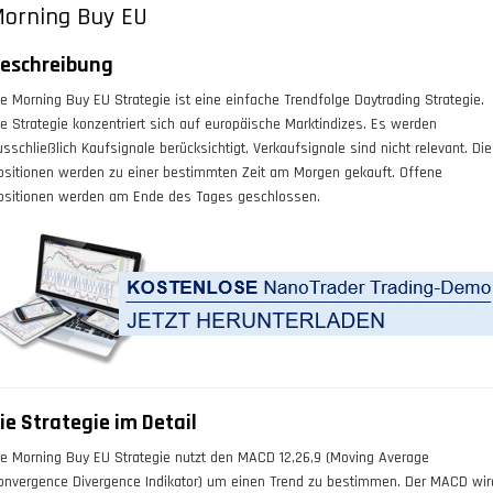
orning Buy EU
eschreibung
ie
Morning Buy EU
Strategie ist eine einfache Trendfolge Daytrading Strategie.
ie Strategie konzentriert sich auf europäische Marktindizes. Es werden
usschließlich Kaufsignale berücksichtigt, Verkaufsignale sind nicht relevant. Die
ositionen werden zu einer bestimmten Zeit am Morgen gekauft. Offene
ositionen werden am Ende des Tages geschlossen.
ie Strategie im Detail
ie Morning Buy EU Strategie nutzt den MACD 12,26,9 (Moving Average
onvergence Divergence Indikator) um einen Trend zu bestimmen. Der MACD wir