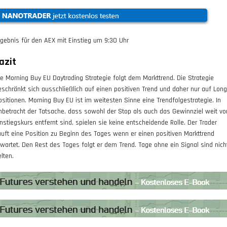
rgebnis für den AEX mit Einstieg um
9:30
Uhr
azit
ie Morning Buy EU Daytrading Strategie folgt dem Markttrend. Die Strategie
eschränkt sich ausschließlich auf einen positiven Trend und daher nur auf Long
ositionen. Morning Buy EU ist im weitesten Sinne eine Trendfolgestrategie. In
nbetracht der Tatsache, dass sowohl der Stop als auch das Gewinnziel weit v
instiegskurs entfernt sind, spielen sie keine entscheidende Rolle. Der Trader
auft eine Position zu Beginn des Tages wenn er einen positiven Markttrend
rwartet. Den Rest des Tages folgt er dem Trend. Tage ohne ein Signal sind nich
lten.