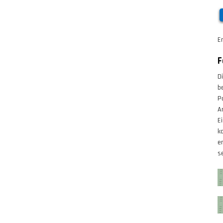
E
F
D
b
P
A
E
k
e
se