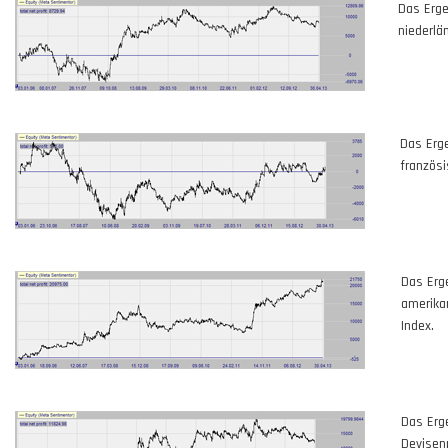
Das Erge
niederlä
Das Erge
französ
Das Erg
amerika
Index.
Das Erg
Devisen