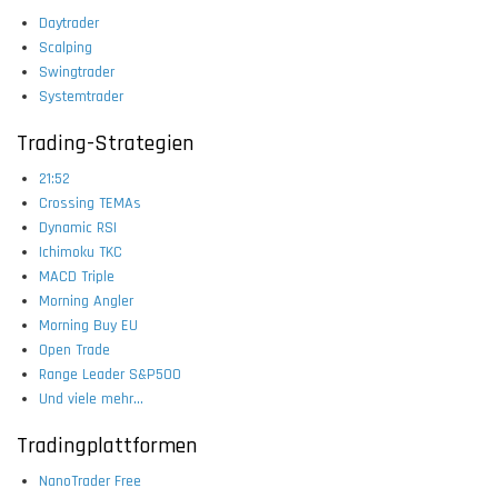
Daytrader
Scalping
Swingtrader
Systemtrader
Trading-Strategien
21:52
Crossing TEMAs
Dynamic RSI
Ichimoku TKC
MACD Triple
Morning Angler
Morning Buy EU
Open Trade
Range Leader S&P500
Und viele mehr...
Tradingplattformen
NanoTrader Free