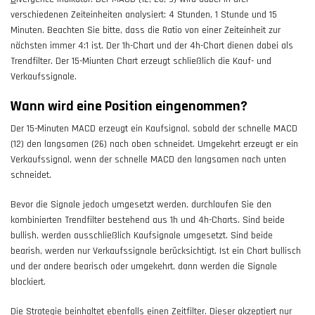
verschiedenen Zeiteinheiten analysiert: 4 Stunden, 1 Stunde und 15
Minuten. Beachten Sie bitte, dass die Ratio von einer Zeiteinheit zur
nächsten immer 4:1 ist. Der 1h-Chart und der 4h-Chart dienen dabei als
Trendfilter. Der 15-Miunten Chart erzeugt schließlich die Kauf- und
Verkaufssignale.
Wann wird eine Position eingenommen?
Der 15-Minuten MACD erzeugt ein
Kaufsignal
, sobald der schnelle MACD
(12) den langsamen (26) nach oben schneidet. Umgekehrt erzeugt er ein
Verkaufssignal
, wenn der schnelle MACD den langsamen nach unten
schneidet.
Bevor die Signale jedoch umgesetzt werden, durchlaufen Sie den
kombinierten
Trendfilter
bestehend aus 1h und 4h-Charts. Sind
beide
bullish
, werden ausschließlich Kaufsignale umgesetzt. Sind
beide
bearish
, werden nur Verkaufssignale berücksichtigt. Ist ein Chart bullisch
und der andere bearisch oder umgekehrt, dann werden die Signale
blockiert.
Die Strategie beinhaltet ebenfalls einen
Zeitfilter
. Dieser akzeptiert nur