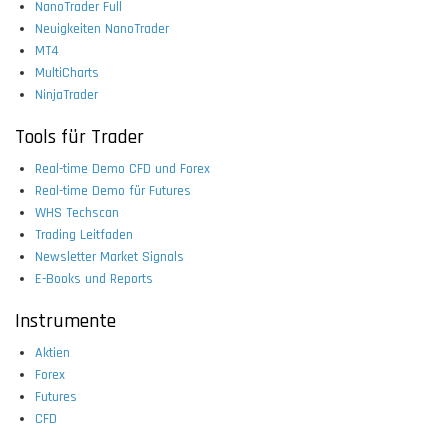
NanoTrader Full
Neuigkeiten NanoTrader
MT4
MultiCharts
NinjaTrader
Tools für Trader
Real-time Demo CFD und Forex
Real-time Demo für Futures
WHS Techscan
Trading Leitfaden
Newsletter Market Signals
E-Books und Reports
Instrumente
Aktien
Forex
Futures
CFD