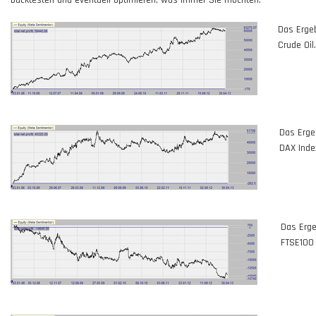
backtesten und eventuell optimieren, was immer Sie möchten.
Das Ergeb
Crude Oil.
Das Erge
DAX Inde
Das Erge
FTSE100 