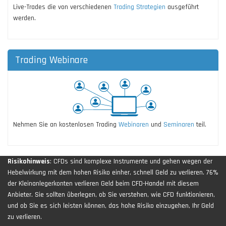
Live-Trades die von verschiedenen
Trading Strategien
ausgeführt
werden.
Trading Webinare
Nehmen Sie an kostenlosen Trading
Webinaren
und
Seminaren
teil.
Risikohinweis
: CFDs sind komplexe Instrumente und gehen wegen der
Hebelwirkung mit dem hohen Risiko einher, schnell Geld zu verlieren. 76%
der Kleinanlegerkonten verlieren Geld beim CFD-Handel mit diesem
Anbieter. Sie sollten überlegen, ob Sie verstehen, wie CFD funktionieren,
und ob Sie es sich leisten können, das hohe Risiko einzugehen, Ihr Geld
zu verlieren.