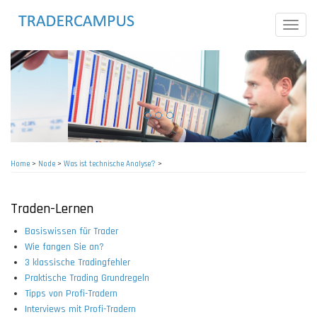
Skip
to
Toggle
main
naviga
content
Home
>
Node
>
Was ist technische Analyse?
>
Breadcrumb
Traden-Lernen
Basiswissen für Trader
Wie fangen Sie an?
3 klassische Tradingfehler
Praktische Trading Grundregeln
Tipps von Profi-Tradern
Interviews mit Profi-Tradern