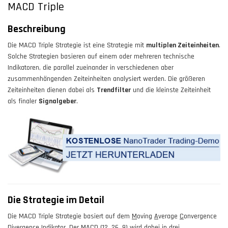
MACD Triple
Beschreibung
Die
MACD Triple
Strategie ist eine Strategie mit
multiplen Zeiteinheiten
.
Solche Strategien basieren auf einem oder mehreren technische
Indikatoren, die parallel zueinander in verschiedenen aber
zusammenhängenden Zeiteinheiten analysiert werden. Die größeren
Zeiteinheiten dienen dabei als
Trendfilter
und die kleinste Zeiteinheit
als finaler
Signalgeber
.
Die Strategie im Detail
Die MACD Triple Strategie basiert auf dem
M
oving
A
verage
C
onvergence
D
ivergence Indikator. Der MACD (12, 26, 9) wird dabei in drei