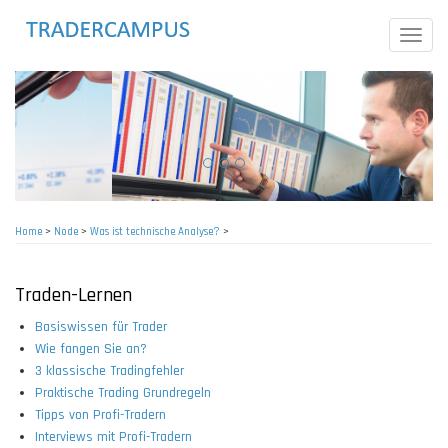
Skip
to
Toggle
main
naviga
content
Home
>
Node
>
Was ist technische Analyse?
>
Breadcrumb
Traden-Lernen
Basiswissen für Trader
Wie fangen Sie an?
3 klassische Tradingfehler
Praktische Trading Grundregeln
Tipps von Profi-Tradern
Interviews mit Profi-Tradern