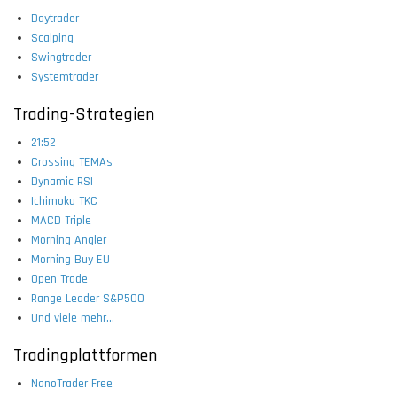
Daytrader
Scalping
Swingtrader
Systemtrader
Trading-Strategien
21:52
Crossing TEMAs
Dynamic RSI
Ichimoku TKC
MACD Triple
Morning Angler
Morning Buy EU
Open Trade
Range Leader S&P500
Und viele mehr...
Tradingplattformen
NanoTrader Free