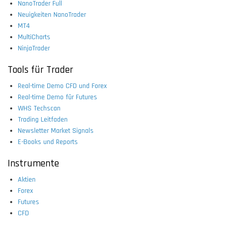
NanoTrader Full
Neuigkeiten NanoTrader
MT4
MultiCharts
NinjaTrader
Tools für Trader
Real-time Demo CFD und Forex
Real-time Demo für Futures
WHS Techscan
Trading Leitfaden
Newsletter Market Signals
E-Books und Reports
Instrumente
Aktien
Forex
Futures
CFD