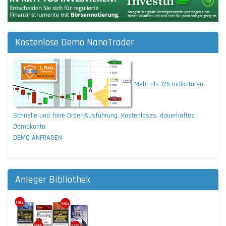
Kostenlose Demo NanoTrader
Mehr als 125 Indikatoren.
Schnelle und faire Order-Ausführung. Kostenloses, dauerhaftes
Demokonto.
DEMO ANFRAGEN
Anleger Bibliothek