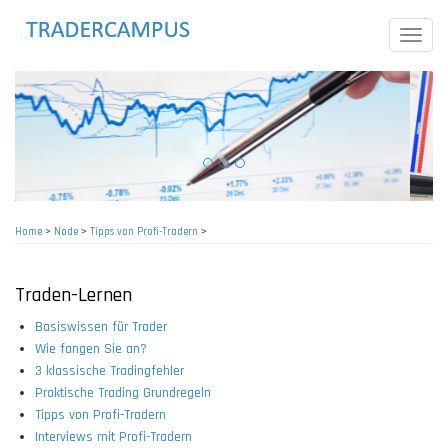
Skip
to
Toggle
main
naviga
content
Home
>
Node
>
Tipps von Profi-Tradern
>
Breadcrumb
Traden-Lernen
Basiswissen für Trader
Wie fangen Sie an?
3 klassische Tradingfehler
Praktische Trading Grundregeln
Tipps von Profi-Tradern
Interviews mit Profi-Tradern