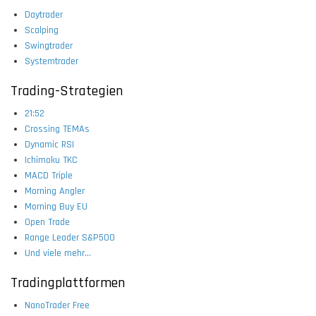
Daytrader
Scalping
Swingtrader
Systemtrader
Trading-Strategien
21:52
Crossing TEMAs
Dynamic RSI
Ichimoku TKC
MACD Triple
Morning Angler
Morning Buy EU
Open Trade
Range Leader S&P500
Und viele mehr...
Tradingplattformen
NanoTrader Free