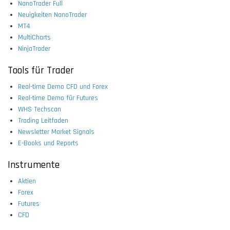
NanoTrader Full
Neuigkeiten NanoTrader
MT4
MultiCharts
NinjaTrader
Tools für Trader
Real-time Demo CFD und Forex
Real-time Demo für Futures
WHS Techscan
Trading Leitfaden
Newsletter Market Signals
E-Books und Reports
Instrumente
Aktien
Forex
Futures
CFD