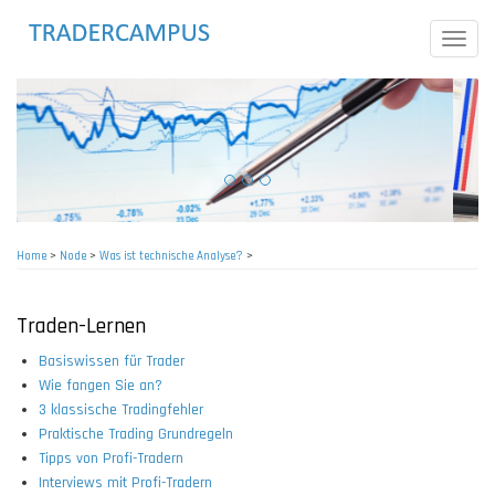
Skip
to
Toggle
main
naviga
content
Home
>
Node
>
Was ist technische Analyse?
>
Breadcrumb
Traden-Lernen
Basiswissen für Trader
Wie fangen Sie an?
3 klassische Tradingfehler
Praktische Trading Grundregeln
Tipps von Profi-Tradern
Interviews mit Profi-Tradern