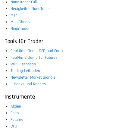
NanoTrader Full
Neuigkeiten NanoTrader
MT4
MultiCharts
NinjaTrader
Tools für Trader
Real-time Demo CFD und Forex
Real-time Demo für Futures
WHS Techscan
Trading Leitfaden
Newsletter Market Signals
E-Books und Reports
Instrumente
Aktien
Forex
Futures
CFD