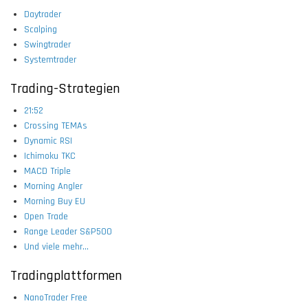
Daytrader
Scalping
Swingtrader
Systemtrader
Trading-Strategien
21:52
Crossing TEMAs
Dynamic RSI
Ichimoku TKC
MACD Triple
Morning Angler
Morning Buy EU
Open Trade
Range Leader S&P500
Und viele mehr...
Tradingplattformen
NanoTrader Free