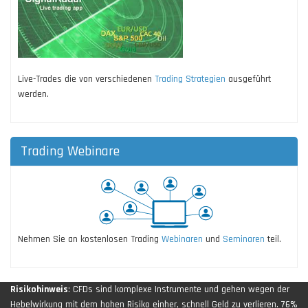
Live-Trades die von verschiedenen
Trading Strategien
ausgeführt
werden.
Trading Webinare
Nehmen Sie an kostenlosen Trading
Webinaren
und
Seminaren
teil.
Risikohinweis
: CFDs sind komplexe Instrumente und gehen wegen der
Hebelwirkung mit dem hohen Risiko einher, schnell Geld zu verlieren. 76%