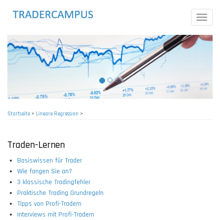
Direkt
zum
Toggle
Inhalt
naviga
Startseite
>
Lineare Regression
>
Pfadnavigation
Traden-Lernen
Basiswissen für Trader
Wie fangen Sie an?
3 klassische Tradingfehler
Praktische Trading Grundregeln
Tipps von Profi-Tradern
Interviews mit Profi-Tradern