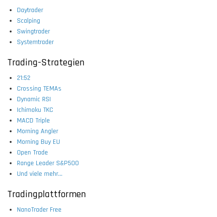
Daytrader
Scalping
Swingtrader
Systemtrader
Trading-Strategien
21:52
Crossing TEMAs
Dynamic RSI
Ichimoku TKC
MACD Triple
Morning Angler
Morning Buy EU
Open Trade
Range Leader S&P500
Und viele mehr...
Tradingplattformen
NanoTrader Free