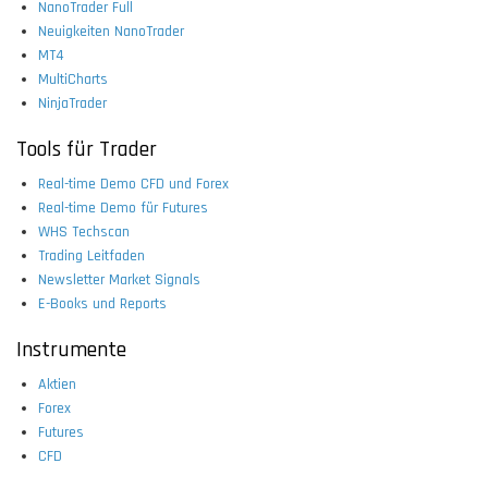
NanoTrader Full
Neuigkeiten NanoTrader
MT4
MultiCharts
NinjaTrader
Tools für Trader
Real-time Demo CFD und Forex
Real-time Demo für Futures
WHS Techscan
Trading Leitfaden
Newsletter Market Signals
E-Books und Reports
Instrumente
Aktien
Forex
Futures
CFD