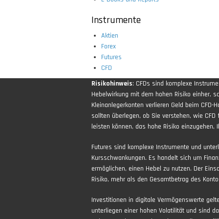
Instrumente
Aktien
Forex
Futures
CFD
Risikohinweis
: CFDs sind komplexe Instrum
Hebelwirkung mit dem hohen Risiko einher, sch
Kleinanlegerkonten verlieren Geld beim CFD-H
sollten überlegen, ob Sie verstehen, wie CFD 
leisten können, das hohe Risiko einzugehen, Ih
Futures sind komplexe Instrumente und unter
Kursschwankungen. Es handelt sich um Finan
ermöglichen, einen Hebel zu nutzen. Der Eins
Risiko, mehr als den Gesamtbetrag des Kontos
Investitionen in digitale Vermögenswerte gel
unterliegen einer hohen Volatilität und sind d