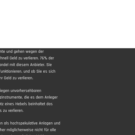
ente und gehen wegen der
nell Geld zu verlieren. 76% der
andel mit diesem Anbieter. Sie
funktionieren, und ob Sie es sich
r Geld zu verlieren.
liegen unvorhersehbaren
zinstrumente, die es dem Anleger
atz eines Hebels beinhaltet das
 zu verlieren.
ten als hochspekulative Anlagen und
aher möglicherweise nicht für alle