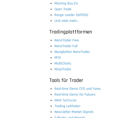
Morning Buy EU
Open Trade
Range Leader S&P500
Und viele mehr...
Tradingplattformen
NanoTrader Free
NanoTrader Full
Neuigkeiten NanoTrader
MT4
MultiCharts
NinjaTrader
Tools für Trader
Real-time Demo CFD und Forex
Real-time Demo für Futures
WHS Techscan
Trading Leitfaden
Newsletter Market Signals
E-Books und Reports