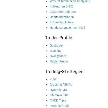
Was ist technische Analyse ?
Indikatoren (>85)
Kerzenformationen
Chartformationen
E-Book Indikatoren
Handelssignale nach Maß
Trader-Profile
Daytrader
Scalping
Swingtrader
Systemtrader
Trading-Strategien
21:52
Crossing TEMAs
Dynamic RSI
Ichimoku TKC
MACD Triple
Morning Angler