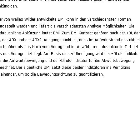
nkündigen.
er von Welles Wilder entwickelte DMI kann in den verschiedensten Formen
argestellt werden und liefert die verschiedensten Analyse-Möglichkeiten. Die
ebräuchliche Abkürzung lautet DMI. Zum DMI-Konzept gehören auch der +DI, der
I, der ADX und der ADXR. Ausgangspunkt ist, dass im Aufwärtstrend das aktuel
och höher als das Hoch vom Vortag und im Abwärtstrend das aktuelle Tief tief
ls das Vortagestief liegt. Auf Basis dieser Überlegung wird der +DI als Indikator
ür die Aufwärtsbewegung und der -DI als Indikator für die Abwärtsbewegung
erechnet. Der eigentliche DMI setzt diese beiden Indikatoren ins Verhältnis
ueinander, um so die Bewegungsrichtung zu quantifizieren.