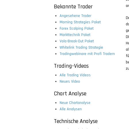
Bekannte Trader
a
Angesehene Trader
D
Morning Strategies Paket
d
Forex Scalping Paket
g
Markttechnik Paket
D
Vola-Break-Out Paket
H
Whitelink Trading Strategie
a
Tradingwebinare mit Profi Tradern
f
b
Trading-Videos
z
Alle Trading Videos
Neues Video
Chart Analyse
Neue Chartanalyse
Alle Analysen
Technische Analyse