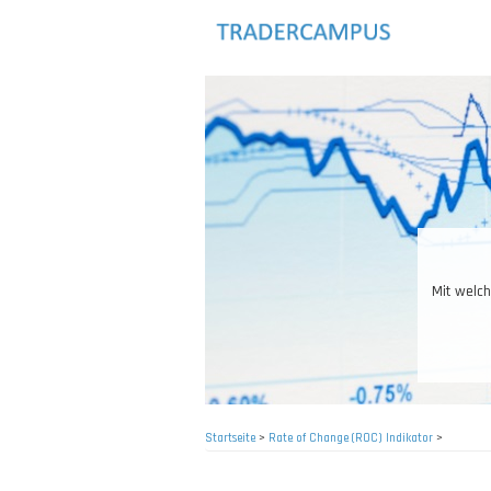
Direkt
zum
Inhalt
Mit welche
Startseite
>
Rate of Change (ROC) Indikator
>
Pfadnavigation