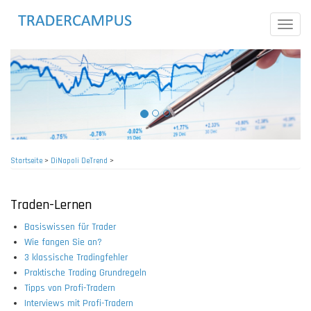
Direkt
zum
Toggle
Inhalt
naviga
Startseite
>
DiNapoli DeTrend
>
Pfadnavigation
Traden-Lernen
Basiswissen für Trader
Wie fangen Sie an?
3 klassische Tradingfehler
Praktische Trading Grundregeln
Tipps von Profi-Tradern
Interviews mit Profi-Tradern