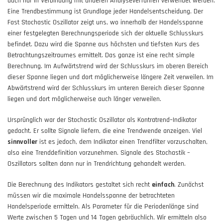
auch nur in Verbindung mit anderen Analyseverfahren verwendet werden.
Eine Trendbestimmung ist Grundlage jeder Handelsentscheidung. Der
Fast Stochastic Oszillator zeigt uns, wo innerhalb der Handelsspanne
einer festgelegten Berechnungsperiode sich der aktuelle Schlusskurs
befindet. Dazu wird die Spanne aus höchsten und tiefsten Kurs des
Betrachtungszeitraumes ermittelt. Das ganze ist eine recht simple
Berechnung. Im Aufwärtstrend wird der Schlusskurs im oberen Bereich
dieser Spanne liegen und dort möglicherweise längere Zeit verweilen. Im
Abwärtstrend wird der Schlusskurs im unteren Bereich dieser Spanne
liegen und dort möglicherweise auch länger verweilen.
Ursprünglich war der Stochastic Oszillator als Kontratrend–Indikator
gedacht. Er sollte Signale liefern, die eine Trendwende anzeigen. Viel
sinnvoller
ist es jedoch, dem Indikator einen Trendfilter vorzuschalten,
also eine Trenddefinition vorzunehmen. Signale des Stochastik –
Oszillators sollten dann nur in Trendrichtung gehandelt werden.
Die Berechnung des Indikators gestaltet sich recht
einfach
. Zunächst
müssen wir die maximale Handelsspanne der betrachteten
Handelsperiode ermitteln. Als Parameter für die Periodenlänge sind
Werte zwischen 5 Tagen und 14 Tagen gebräuchlich. Wir ermitteln also