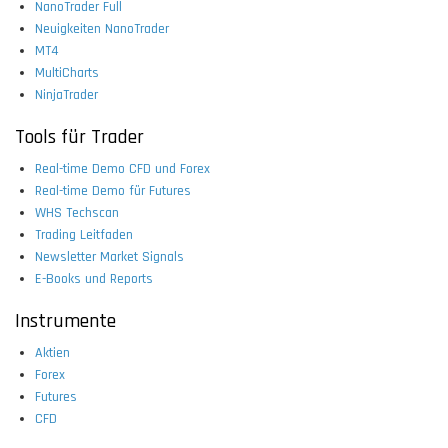
NanoTrader Full
Neuigkeiten NanoTrader
MT4
MultiCharts
NinjaTrader
Tools für Trader
Real-time Demo CFD und Forex
Real-time Demo für Futures
WHS Techscan
Trading Leitfaden
Newsletter Market Signals
E-Books und Reports
Instrumente
Aktien
Forex
Futures
CFD