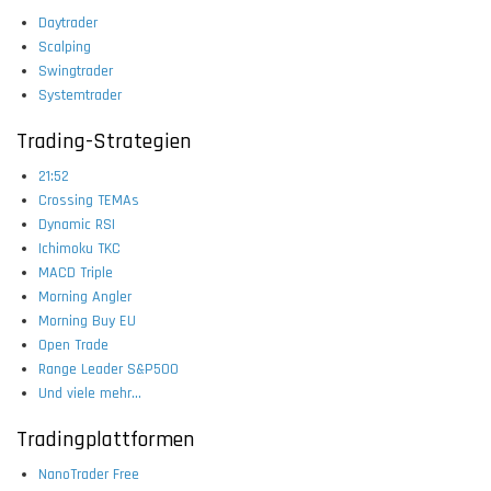
Daytrader
Scalping
Swingtrader
Systemtrader
Trading-Strategien
21:52
Crossing TEMAs
Dynamic RSI
Ichimoku TKC
MACD Triple
Morning Angler
Morning Buy EU
Open Trade
Range Leader S&P500
Und viele mehr...
Tradingplattformen
NanoTrader Free