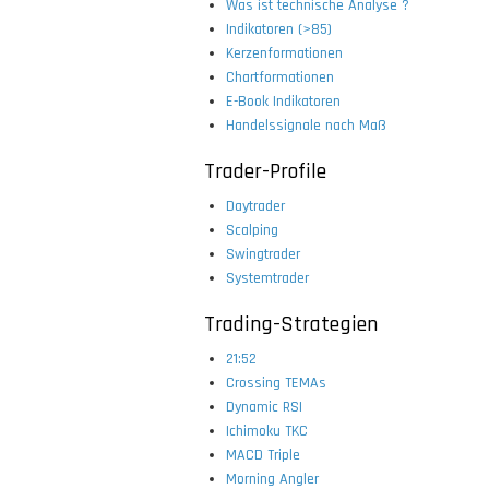
Was ist technische Analyse ?
Indikatoren (>85)
Kerzenformationen
Chartformationen
E-Book Indikatoren
Handelssignale nach Maß
Trader-Profile
Daytrader
Scalping
Swingtrader
Systemtrader
Trading-Strategien
21:52
Crossing TEMAs
Dynamic RSI
Ichimoku TKC
MACD Triple
Morning Angler