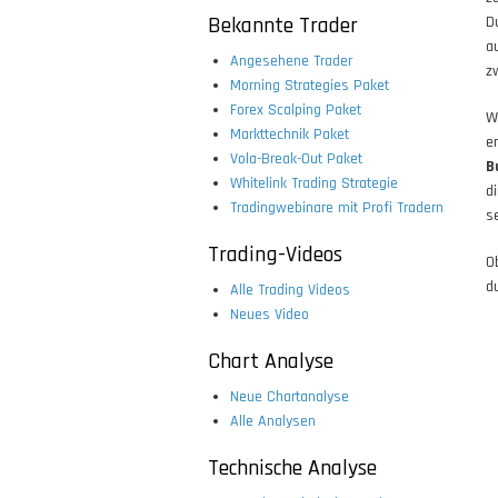
Bekannte Trader
D
a
Angesehene Trader
z
Morning Strategies Paket
Forex Scalping Paket
W
Markttechnik Paket
e
Vola-Break-Out Paket
B
Whitelink Trading Strategie
d
Tradingwebinare mit Profi Tradern
s
Trading-Videos
O
d
Alle Trading Videos
Neues Video
Chart Analyse
Neue Chartanalyse
Alle Analysen
Technische Analyse