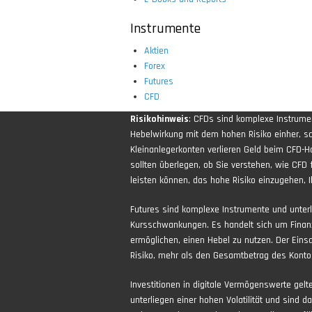
Instrumente
Aktien
Forex
Futures
CFD
Risikohinweis
: CFDs sind komplexe Instrum
Hebelwirkung mit dem hohen Risiko einher, sch
Kleinanlegerkonten verlieren Geld beim CFD-H
sollten überlegen, ob Sie verstehen, wie CFD 
leisten können, das hohe Risiko einzugehen, Ih
Futures sind komplexe Instrumente und unter
Kursschwankungen. Es handelt sich um Finan
ermöglichen, einen Hebel zu nutzen. Der Eins
Risiko, mehr als den Gesamtbetrag des Kontos
Investitionen in digitale Vermögenswerte gel
unterliegen einer hohen Volatilität und sind d