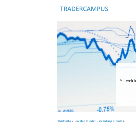
Direkt
zum
Inhalt
Mit welch
Startseite
>
Envelopes oder Percentage Bands
>
Pfadnavigation