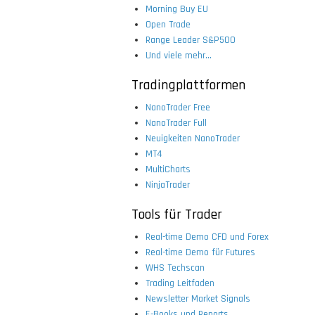
Morning Buy EU
Open Trade
Range Leader S&P500
Und viele mehr...
Tradingplattformen
NanoTrader Free
NanoTrader Full
Neuigkeiten NanoTrader
MT4
MultiCharts
NinjaTrader
Tools für Trader
Real-time Demo CFD und Forex
Real-time Demo für Futures
WHS Techscan
Trading Leitfaden
Newsletter Market Signals
E-Books und Reports