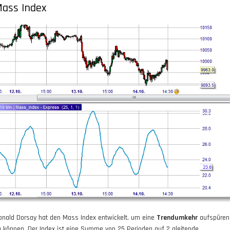
ass Index
onald Dorsay hat den Mass Index entwickelt, um eine
Trendumkehr
aufspüren
u können. Der Index ist eine Summe von 25 Perioden auf 2 gleitende