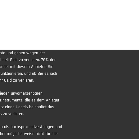
ente und gehen wegen der
nell Geld zu verlieren. 76% der
andel mit diesem Anbieter. Sie
funktionieren, und ob Sie es sich
r Geld zu verlieren.
liegen unvorhersehbaren
zinstrumente, die es dem Anleger
atz eines Hebels beinhaltet das
 zu verlieren.
ten als hochspekulative Anlagen und
aher möglicherweise nicht für alle