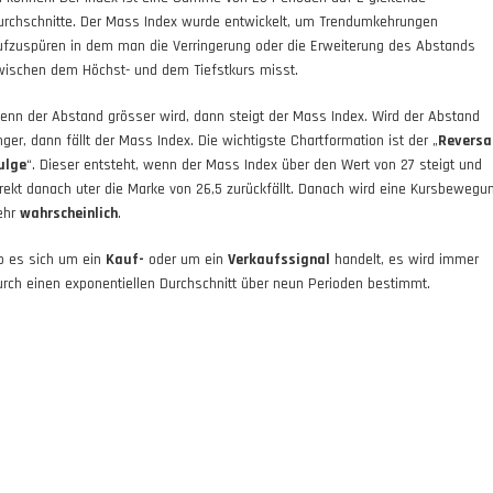
urchschnitte. Der Mass Index wurde entwickelt, um Trendumkehrungen
ufzuspüren in dem man die Verringerung oder die Erweiterung des Abstands
wischen dem Höchst- und dem Tiefstkurs misst.
enn der Abstand grösser wird, dann steigt der Mass Index. Wird der Abstand
nger, dann fällt der Mass Index. Die wichtigste Chartformation ist der „
Reversa
ulge
“. Dieser entsteht, wenn der Mass Index über den Wert von 27 steigt und
irekt danach uter die Marke von 26,5 zurückfällt. Danach wird eine Kursbewegu
ehr
wahrscheinlich
.
b es sich um ein
Kauf-
oder um ein
Verkaufssignal
handelt, es wird immer
urch einen exponentiellen Durchschnitt über neun Perioden bestimmt.