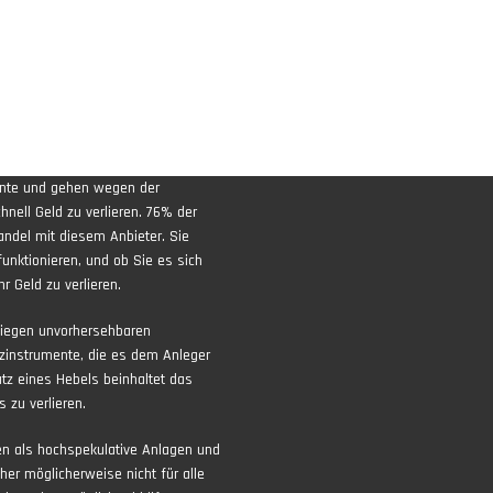
ente und gehen wegen der
nell Geld zu verlieren. 76% der
andel mit diesem Anbieter. Sie
funktionieren, und ob Sie es sich
r Geld zu verlieren.
liegen unvorhersehbaren
zinstrumente, die es dem Anleger
atz eines Hebels beinhaltet das
 zu verlieren.
ten als hochspekulative Anlagen und
aher möglicherweise nicht für alle