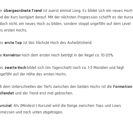
er
übergeordnete Trend
ist zuerst einmal Long. Es bildet sich ein neues Hoch
nd der Kurs korrigiert darauf. Mit der nächsten Progression schafft es der Kurs
edoch nicht, ein neues Hoch zu bilden, sondern stoppt ungefähr auf dem Level
es ersten Hochs.
as
erste Top
ist das höchste Hoch des Aufwärtstrend.
ie
Korrektur
nach dem ersten Hoch beträgt in der Regel ca. 10-20%
as
zweite Hoch
bildet sich (im Tageschart) nach ca. 1-3 Monaten und liegt
ngefähr auf der Höhe des ersten Hochs.
it dem Unterschreiten der Tiefs zwischen den beiden Hochs ist die
Formation
ollendet
und der Trend erst mal gebrochen.
ursziel
: Als (Mindest-) Kursziel wird die Range zwischen Tops und Lows
emessen und nach unten abgetragen.