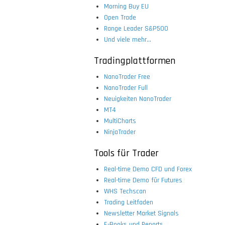
Morning Buy EU
Open Trade
Range Leader S&P500
Und viele mehr...
Tradingplattformen
NanoTrader Free
NanoTrader Full
Neuigkeiten NanoTrader
MT4
MultiCharts
NinjaTrader
Tools für Trader
Real-time Demo CFD und Forex
Real-time Demo für Futures
WHS Techscan
Trading Leitfaden
Newsletter Market Signals
E-Books und Reports