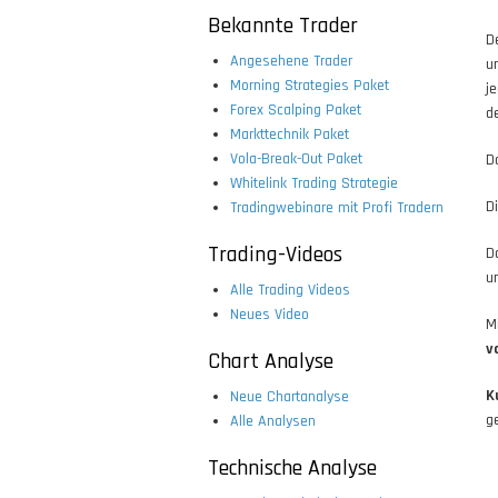
Bekannte Trader
D
Angesehene Trader
u
Morning Strategies Paket
j
Forex Scalping Paket
d
Markttechnik Paket
Vola-Break-Out Paket
D
Whitelink Trading Strategie
D
Tradingwebinare mit Profi Tradern
Trading-Videos
D
u
Alle Trading Videos
Neues Video
M
v
Chart Analyse
K
Neue Chartanalyse
g
Alle Analysen
Technische Analyse