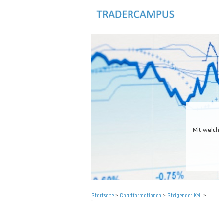
Direkt
zum
Inhalt
Mit welch
Startseite
>
Chartformationen
>
Steigender Keil
>
Pfadnavigation