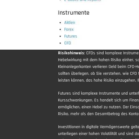
Instrumente
Aktien
Forex
Futures
CFD
Risikohinweis
: CFDs sind komplexe Instrum
Hebelwirkung mit dem hohen Risiko einher, sch
Kleinanlegerkonten verlieren Geld beim CFD-H
sollten überlegen, ob Sie verstehen, wie CFD 
leisten können, das hohe Risiko einzugehen, Ih
Futures sind komplexe Instrumente und unter
Kursschwankungen. Es handelt sich um Finan
ermöglichen, einen Hebel zu nutzen. Der Eins
Risiko, mehr als den Gesamtbetrag des Kontos
Investitionen in digitale Vermögenswerte gel
unterliegen einer hohen Volatilität und sind d