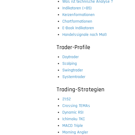
Was ist technische Analyse ?
Indikatoren (>85)
Kerzenformationen
Chartformationen
E-Book Indikatoren
Handelssignale nach Maß
Trader-Profile
Daytrader
Scalping
Swingtrader
Systemtrader
Trading-Strategien
21:52
Crossing TEMAs
Dynamic RSI
Ichimoku TKC
MACD Triple
Morning Angler