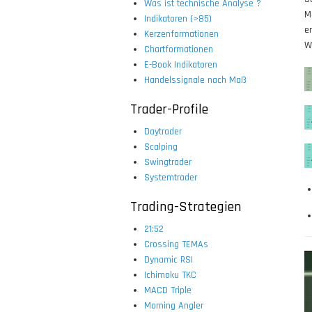
Was ist technische Analyse ?
M
Indikatoren (>85)
e
Kerzenformationen
W
Chartformationen
E-Book Indikatoren
Handelssignale nach Maß
Trader-Profile
Daytrader
Scalping
Swingtrader
Systemtrader
Trading-Strategien
21:52
Crossing TEMAs
Dynamic RSI
Ichimoku TKC
MACD Triple
Morning Angler