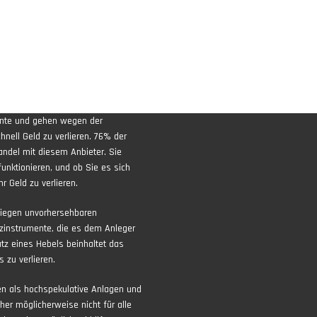
ente und gehen wegen der
nell Geld zu verlieren. 76% der
andel mit diesem Anbieter. Sie
funktionieren, und ob Sie es sich
r Geld zu verlieren.
liegen unvorhersehbaren
zinstrumente, die es dem Anleger
atz eines Hebels beinhaltet das
 zu verlieren.
ten als hochspekulative Anlagen und
aher möglicherweise nicht für alle