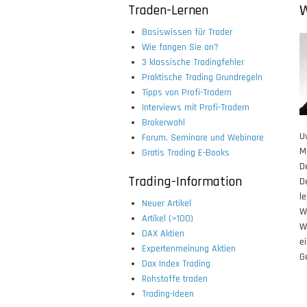
Traden-Lernen
W
Basiswissen für Trader
Wie fangen Sie an?
3 klassische Tradingfehler
Praktische Trading Grundregeln
Tipps von Profi-Tradern
Interviews mit Profi-Tradern
Brokerwahl
U
Forum, Seminare und Webinare
M
Gratis Trading E-Books
D
Trading-Information
D
l
Neuer Artikel
W
Artikel (>100)
W
DAX Aktien
e
Expertenmeinung Aktien
G
Dax Index Trading
Rohstoffe traden
Trading-Ideen