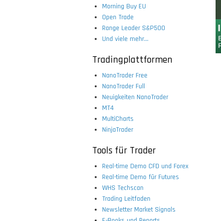
Morning Buy EU
Open Trade
Range Leader S&P500
Und viele mehr...
Tradingplattformen
NanoTrader Free
NanoTrader Full
Neuigkeiten NanoTrader
MT4
MultiCharts
NinjaTrader
Tools für Trader
Real-time Demo CFD und Forex
Real-time Demo für Futures
WHS Techscan
Trading Leitfaden
Newsletter Market Signals
E-Books und Reports