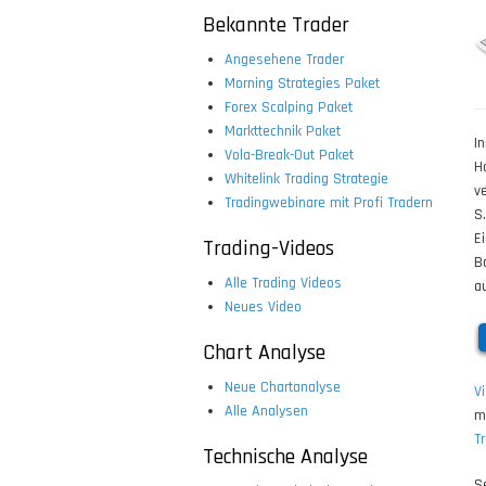
Bekannte Trader
Angesehene Trader
Morning Strategies Paket
Forex Scalping Paket
Markttechnik Paket
I
Vola-Break-Out Paket
H
Whitelink Trading Strategie
v
Tradingwebinare mit Profi Tradern
S
E
Trading-Videos
B
Alle Trading Videos
a
Neues Video
Chart Analyse
Neue Chartanalyse
V
Alle Analysen
m
T
Technische Analyse
S