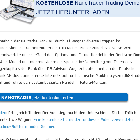
nnerhalb der Deutsche Bank AG durchlief Wagner diverse Etappen im
andelsbereich. So betreute er als DTB Market Maker zunächst diverse Werte,
erantwortete anschließend den Options- und Future-Handel in der Deutsche Ba
.A. in Madrid und mehrere Jahre die spekulative Verwaltung von Teilen des
igenkapitals der Bank über DB Advisor. Wagner baute innerhalb der Deutsche
ank AG das damals erste Internet-Tool für Technische Marktanalysen (dbS-Trad
uf und führte den systembasierten Handel in Future-Märkten.
ideo
: Erfolgreich Traden: Der Ausstieg macht den Unterschied – Stefan Frölich
eets Uwe Wagner.
Eine kostenlose Demo der für dieses Video verwendeten
rading-Plattform finden Sie hier.
ein Schwerpunkt liegt seit über 20 Jahren auf dem FDAX und dem Bund-Future