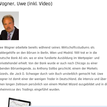
agner, Uwe (inkl. Video)
we Wagner arbeitete bereits während seines Wirtschaftsstudiums als
aklergehilfe an den Börsen in Berlin, Wien und Madrid. 1991 trat er in die
eutsche Bank AG ein, wo er eine fundierte Ausbildung im Wertpapier- und
erivatehandel erhielt. Von der Bank wurde er auch nach Chicago zu einer
ebenden Börsenlegende, zu Anthony Saliba geschickt, einem der Markets
izards, die Jack D. Schwager durch sein Buch unsterblich gemacht hat. Uwe
agner ist damit einer der wenigen Trader in Deutschland, die intensiv und über
inen langen Zeitraum persönlich von einem Market Wizard ausgebildet und in d
eheimnisse des Tradings eingeführt wurden.