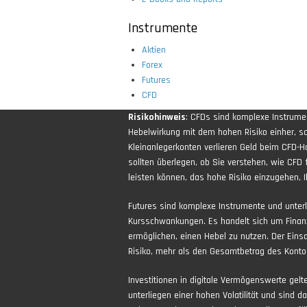
Instrumente
Aktien
Forex
Futures
CFD
Risikohinweis
: CFDs sind komplexe Instrum
Hebelwirkung mit dem hohen Risiko einher, sch
Kleinanlegerkonten verlieren Geld beim CFD-H
sollten überlegen, ob Sie verstehen, wie CFD 
leisten können, das hohe Risiko einzugehen, Ih
Futures sind komplexe Instrumente und unter
Kursschwankungen. Es handelt sich um Finan
ermöglichen, einen Hebel zu nutzen. Der Eins
Risiko, mehr als den Gesamtbetrag des Kontos
Investitionen in digitale Vermögenswerte gel
unterliegen einer hohen Volatilität und sind d