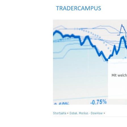
Direkt
zum
Inhalt
Mit welchen P
Startseite
>
Gabel, Markus - DowHow
>
Pfadnavigation