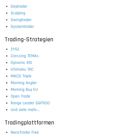
Daytrader
Scalping
Swingtrader
Systemtrader
Trading-Strategien
21:52
Crossing TEMAs
Dynamic RSI
Ichimoku TKC
MACD Triple
Morning Angler
Morning Buy EU
Open Trade
Range Leader S&P500
Und viele mehr...
Tradingplattformen
NanoTrader Free