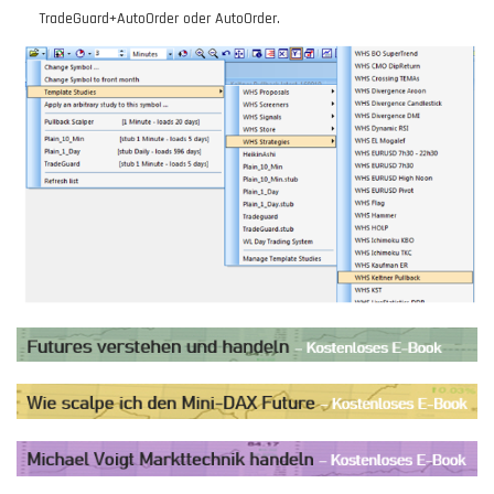
TradeGuard+AutoOrder oder AutoOrder.