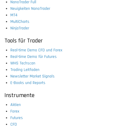
NanoTrader Full
Neuigkeiten NanoTrader
MT4
MultiCharts
NinjaTrader
Tools für Trader
Real-time Demo CFD und Forex
Real-time Demo für Futures
WHS Techscan
Trading Leitfaden
Newsletter Market Signals
E-Books und Reports
Instrumente
Aktien
Forex
Futures
CFD