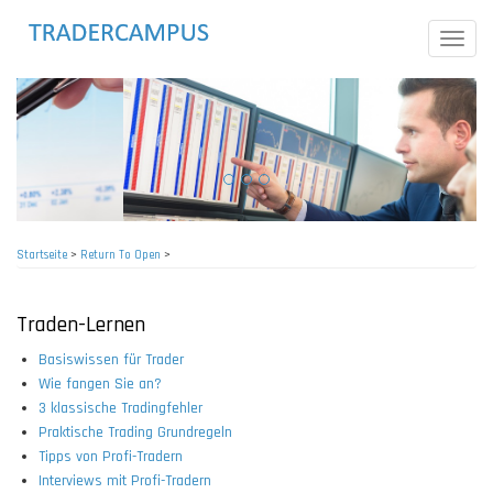
Direkt
zum
Toggle
Inhalt
naviga
Startseite
>
Return To Open
>
Pfadnavigation
Traden-Lernen
Basiswissen für Trader
Wie fangen Sie an?
3 klassische Tradingfehler
Praktische Trading Grundregeln
Tipps von Profi-Tradern
Interviews mit Profi-Tradern