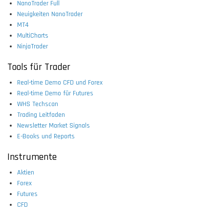
NanoTrader Full
Neuigkeiten NanoTrader
MT4
MultiCharts
NinjaTrader
Tools für Trader
Real-time Demo CFD und Forex
Real-time Demo für Futures
WHS Techscan
Trading Leitfaden
Newsletter Market Signals
E-Books und Reports
Instrumente
Aktien
Forex
Futures
CFD