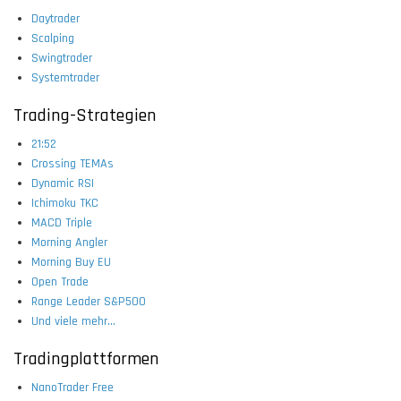
Daytrader
Scalping
Swingtrader
Systemtrader
Trading-Strategien
21:52
Crossing TEMAs
Dynamic RSI
Ichimoku TKC
MACD Triple
Morning Angler
Morning Buy EU
Open Trade
Range Leader S&P500
Und viele mehr...
Tradingplattformen
NanoTrader Free