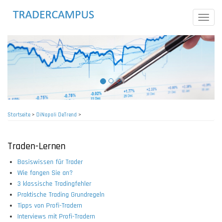
Direkt
zum
Toggle
Inhalt
naviga
Startseite
>
DiNapoli DeTrend
>
Pfadnavigation
Traden-Lernen
Basiswissen für Trader
Wie fangen Sie an?
3 klassische Tradingfehler
Praktische Trading Grundregeln
Tipps von Profi-Tradern
Interviews mit Profi-Tradern