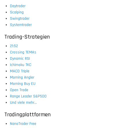
Daytrader
Scalping
Swingtrader
Systemtrader
Trading-Strategien
21:52
Crossing TEMAs
Dynamic RSI
Ichimoku TKC
MACD Triple
Morning Angler
Morning Buy EU
Open Trade
Range Leader S&P500
Und viele mehr...
Tradingplattformen
NanoTrader Free