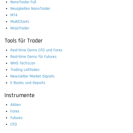
NanoTrader Full
Neuigkeiten NanoTrader
MT4
MultiCharts
NinjaTrader
Tools für Trader
Real-time Demo CFD und Forex
Real-time Demo für Futures
WHS Techscan
Trading Leitfaden
Newsletter Market Signals
E-Books und Reports
Instrumente
Aktien
Forex
Futures
CFD