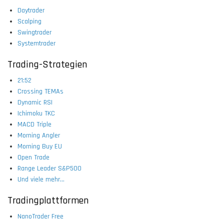
Daytrader
Scalping
Swingtrader
Systemtrader
Trading-Strategien
21:52
Crossing TEMAs
Dynamic RSI
Ichimoku TKC
MACD Triple
Morning Angler
Morning Buy EU
Open Trade
Range Leader S&P500
Und viele mehr...
Tradingplattformen
NanoTrader Free