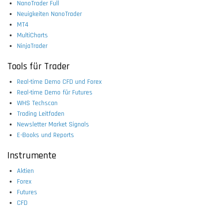
NanoTrader Full
Neuigkeiten NanoTrader
MT4
MultiCharts
NinjaTrader
Tools für Trader
Real-time Demo CFD und Forex
Real-time Demo für Futures
WHS Techscan
Trading Leitfaden
Newsletter Market Signals
E-Books und Reports
Instrumente
Aktien
Forex
Futures
CFD