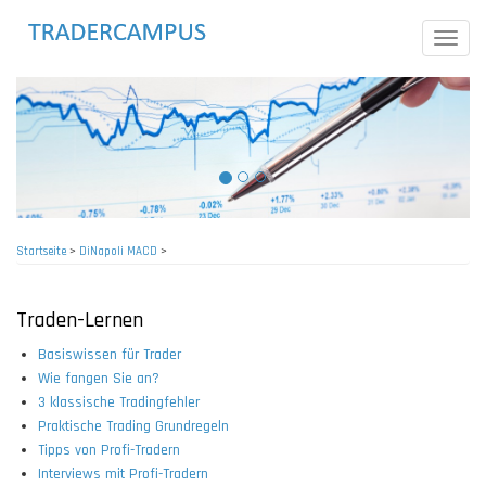
Direkt
zum
Toggle
Inhalt
naviga
Startseite
>
DiNapoli MACD
>
Pfadnavigation
Traden-Lernen
Basiswissen für Trader
Wie fangen Sie an?
3 klassische Tradingfehler
Praktische Trading Grundregeln
Tipps von Profi-Tradern
Interviews mit Profi-Tradern