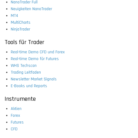
NanoTrader Full
Neuigkeiten NanoTrader
MT4
MultiCharts
NinjaTrader
Tools für Trader
Real-time Demo CFD und Forex
Real-time Demo für Futures
WHS Techscan
Trading Leitfaden
Newsletter Market Signals
E-Books und Reports
Instrumente
Aktien
Forex
Futures
CFD