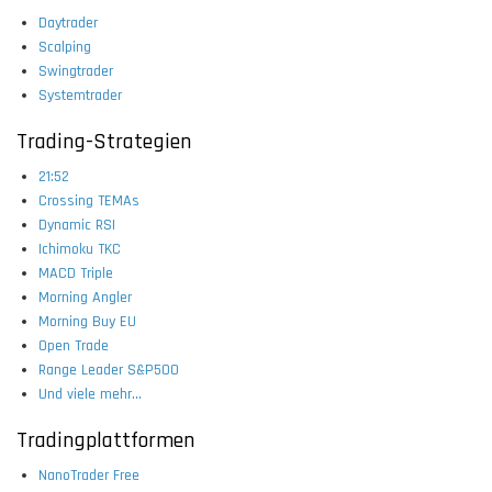
Daytrader
Scalping
Swingtrader
Systemtrader
Trading-Strategien
21:52
Crossing TEMAs
Dynamic RSI
Ichimoku TKC
MACD Triple
Morning Angler
Morning Buy EU
Open Trade
Range Leader S&P500
Und viele mehr...
Tradingplattformen
NanoTrader Free