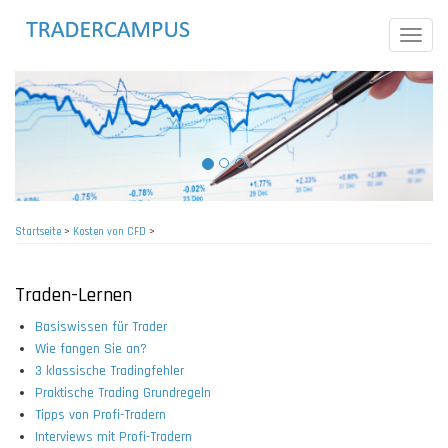
Direkt
zum
Toggle
Inhalt
naviga
Startseite
>
Kosten von CFD
>
Pfadnavigation
Traden-Lernen
Basiswissen für Trader
Wie fangen Sie an?
3 klassische Tradingfehler
Praktische Trading Grundregeln
Tipps von Profi-Tradern
Interviews mit Profi-Tradern