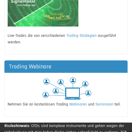
Live-Trades die von verschiedenen
Trading Strategien
ausgeführt
werden.
Trading Webinare
Nehmen Sie an kostenlosen Trading
Webinaren
und
Seminaren
teil.
Risikohinweis
: CFDs sind komplexe Instrumente und gehen wegen der