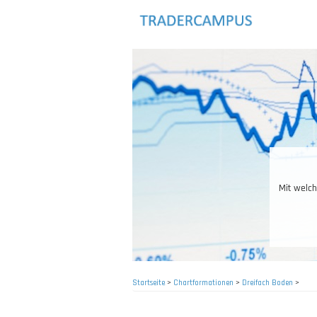
Direkt
zum
Inhalt
Mit welchen
Startseite
>
Chartformationen
>
Dreifach Boden
>
Pfadnavigation