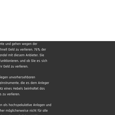
ente und gehen wegen der
nell Geld zu verlieren. 76% der
andel mit diesem Anbieter. Sie
funktionieren, und ob Sie es sich
r Geld zu verlieren.
liegen unvorhersehbaren
zinstrumente, die es dem Anleger
atz eines Hebels beinhaltet das
 zu verlieren.
ten als hochspekulative Anlagen und
aher möglicherweise nicht für alle