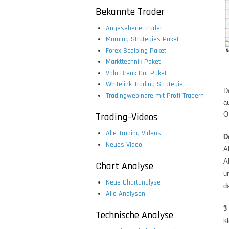
Bekannte Trader
Angesehene Trader
Morning Strategies Paket
Forex Scalping Paket
Markttechnik Paket
Vola-Break-Out Paket
Whitelink Trading Strategie
D
Tradingwebinare mit Profi Tradern
a
Trading-Videos
O
Alle Trading Videos
D
Neues Video
A
A
Chart Analyse
u
Neue Chartanalyse
d
Alle Analysen
3
Technische Analyse
kl