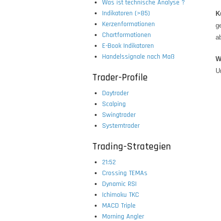
Was ist technische Analyse ?
Indikatoren (>85)
K
Kerzenformationen
g
Chartformationen
a
E-Book Indikatoren
Handelssignale nach Maß
W
U
Trader-Profile
Daytrader
Scalping
Swingtrader
Systemtrader
Trading-Strategien
21:52
Crossing TEMAs
Dynamic RSI
Ichimoku TKC
MACD Triple
Morning Angler