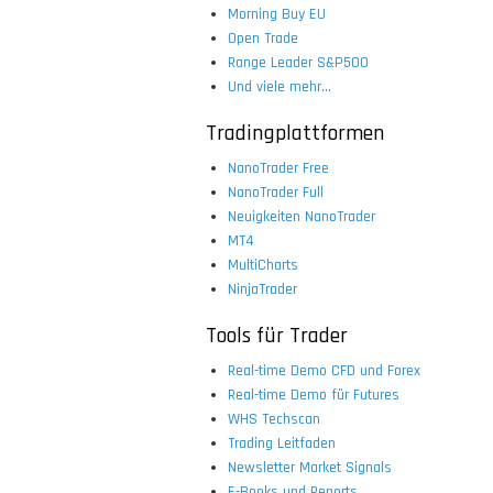
Morning Buy EU
Open Trade
Range Leader S&P500
Und viele mehr...
Tradingplattformen
NanoTrader Free
NanoTrader Full
Neuigkeiten NanoTrader
MT4
MultiCharts
NinjaTrader
Tools für Trader
Real-time Demo CFD und Forex
Real-time Demo für Futures
WHS Techscan
Trading Leitfaden
Newsletter Market Signals
E-Books und Reports