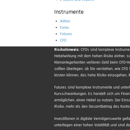
Instrumente
Aktien
Forex
Futures
CFD
Risikohinweis
: CFDs sind komplexe Instrum
Hebelwirkung mit dem hohen Risiko einher, sch
Kleinanlegerkonten verlieren Geld beim CFD-H
sollten überlegen, ob Sie verstehen, wie CFD 
leisten können, das hohe Risiko einzugehen, Ih
Futures sind komplexe Instrumente und unter
Kursschwankungen. Es handelt sich um Finan
ermöglichen, einen Hebel zu nutzen. Der Eins
Risiko, mehr als den Gesamtbetrag des Kontos
Investitionen in digitale Vermögenswerte gel
unterliegen einer hohen Volatilität und sind d