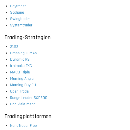
Daytrader
Scalping
Swingtrader
Systemtrader
Trading-Strategien
21:52
Crossing TEMAs
Dynamic RSI
Ichimoku TKC
MACD Triple
Morning Angler
Morning Buy EU
Open Trade
Range Leader S&P500
Und viele mehr...
Tradingplattformen
NanoTrader Free