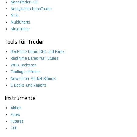
NanoTrader Full
Neuigkeiten NanoTrader
MT4
MultiCharts
NinjaTrader
Tools für Trader
Real-time Demo CFD und Forex
Real-time Demo für Futures
WHS Techscan
Trading Leitfaden
Newsletter Market Signals
E-Books und Reports
Instrumente
Aktien
Forex
Futures
CFD