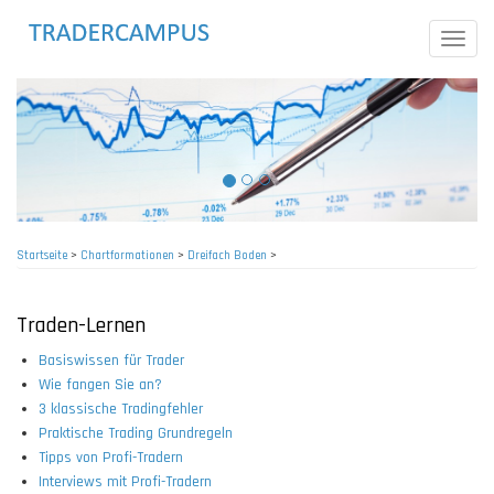
Direkt
zum
Toggle
Inhalt
naviga
Startseite
>
Chartformationen
>
Dreifach Boden
>
Pfadnavigation
Traden-Lernen
Basiswissen für Trader
Wie fangen Sie an?
3 klassische Tradingfehler
Praktische Trading Grundregeln
Tipps von Profi-Tradern
Interviews mit Profi-Tradern