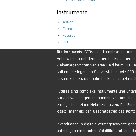
Instrumente
Aktien
Forex
Futures
CFD
Risikohinweis
: CFDs sind komplexe Instrum
Hebelwirkung mit dem hohen Risiko einher, sch
Kleinanlegerkonten verlieren Geld beim CFD-H
sollten überlegen, ob Sie verstehen, wie CFD 
leisten können, das hohe Risiko einzugehen, Ih
Futures sind komplexe Instrumente und unter
Kursschwankungen. Es handelt sich um Finan
ermöglichen, einen Hebel zu nutzen. Der Eins
Risiko, mehr als den Gesamtbetrag des Kontos
Investitionen in digitale Vermögenswerte gel
unterliegen einer hohen Volatilität und sind d