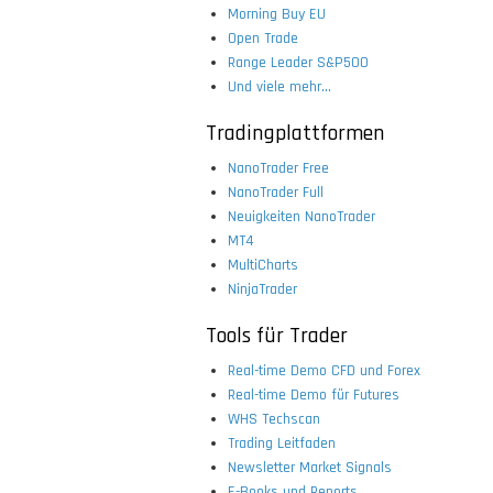
Morning Buy EU
Open Trade
Range Leader S&P500
Und viele mehr...
Tradingplattformen
NanoTrader Free
NanoTrader Full
Neuigkeiten NanoTrader
MT4
MultiCharts
NinjaTrader
Tools für Trader
Real-time Demo CFD und Forex
Real-time Demo für Futures
WHS Techscan
Trading Leitfaden
Newsletter Market Signals
E-Books und Reports