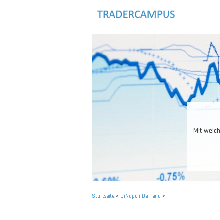
Direkt
zum
Inhalt
Mit welch
Startseite
>
DiNapoli DeTrend
>
Pfadnavigation