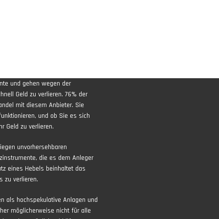
ente und gehen wegen der
nell Geld zu verlieren. 76% der
andel mit diesem Anbieter. Sie
funktionieren, und ob Sie es sich
r Geld zu verlieren.
liegen unvorhersehbaren
zinstrumente, die es dem Anleger
atz eines Hebels beinhaltet das
 zu verlieren.
ten als hochspekulative Anlagen und
aher möglicherweise nicht für alle