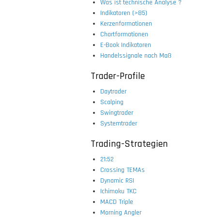
Was ist technische Analyse ?
Indikatoren (>85)
Kerzenformationen
Chartformationen
E-Book Indikatoren
Handelssignale nach Maß
Trader-Profile
Daytrader
Scalping
Swingtrader
Systemtrader
Trading-Strategien
21:52
Crossing TEMAs
Dynamic RSI
Ichimoku TKC
MACD Triple
Morning Angler