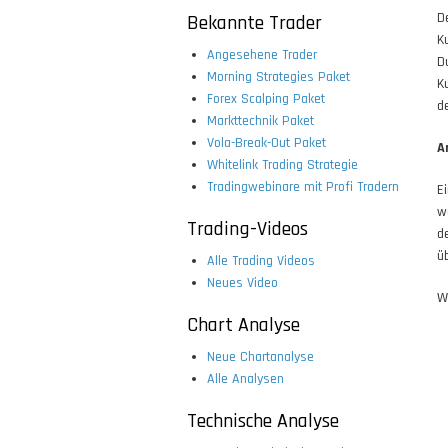
D
Bekannte Trader
K
Angesehene Trader
D
Morning Strategies Paket
K
Forex Scalping Paket
d
Markttechnik Paket
Vola-Break-Out Paket
A
Whitelink Trading Strategie
Tradingwebinare mit Profi Tradern
E
w
Trading-Videos
d
ü
Alle Trading Videos
Neues Video
W
Chart Analyse
Neue Chartanalyse
Alle Analysen
Technische Analyse