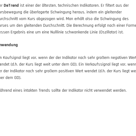
er
DeTrend
ist einer der ältesten, technischen Indikatoren. Er filtert aus der
ursbewegung die überlagerte Schwingung heraus, indem ein gleitender
urchschnitt vom Kurs abgezogen wird. Man erhält also die Schwingung des
urses um den gleitenden Durchschnitt. Die Berechnung erfolgt nach einer Forme
essen Ergebnis eine um eine Nulllinie schwankende Linie (Oszillator) ist.
nwendung
in Kaufsignal liegt vor, wenn der der Indikator nach sehr großem negativen Wer
endet (d.h. der Kurs liegt weit unter dem GD). Ein Verkaufssignal liegt vor, wen
er der Indikator nach sehr großem positiven Wert wendet (d.h. der Kurs liegt we
ber dem GD).
ährend eines intakten Trends sollte der Indikator nicht verwendet werden.