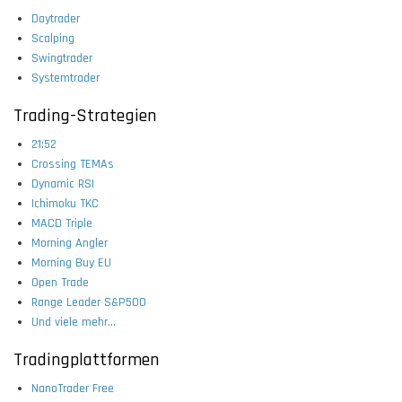
Daytrader
Scalping
Swingtrader
Systemtrader
Trading-Strategien
21:52
Crossing TEMAs
Dynamic RSI
Ichimoku TKC
MACD Triple
Morning Angler
Morning Buy EU
Open Trade
Range Leader S&P500
Und viele mehr...
Tradingplattformen
NanoTrader Free