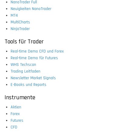
NanoTrader Full
Neuigkeiten NanoTrader
MT4
MultiCharts
NinjaTrader
Tools für Trader
Real-time Demo CFD und Forex
Real-time Demo für Futures
WHS Techscan
Trading Leitfaden
Newsletter Market Signals
E-Books und Reports
Instrumente
Aktien
Forex
Futures
CFD