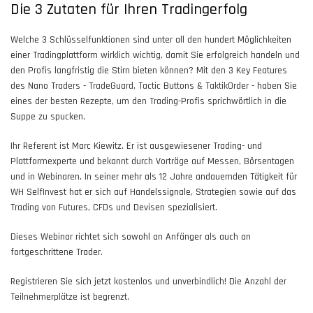
Die 3 Zutaten für Ihren Tradingerfolg
Welche 3 Schlüsselfunktionen sind unter all den hundert Möglichkeiten
einer Tradingplattform wirklich wichtig, damit Sie erfolgreich handeln und
den Profis langfristig die Stirn bieten können? Mit den 3 Key Features
des Nano Traders - TradeGuard, Tactic Buttons & TaktikOrder - haben Sie
eines der besten Rezepte, um den Trading-Profis sprichwörtlich in die
Suppe zu spucken.
Ihr Referent ist Marc Kiewitz. Er ist ausgewiesener Trading- und
Plattformexperte und bekannt durch Vorträge auf Messen, Börsentagen
und in Webinaren. In seiner mehr als 12 Jahre andauernden Tätigkeit für
WH SelfInvest hat er sich auf Handelssignale, Strategien sowie auf das
Trading von Futures, CFDs und Devisen spezialisiert.
Dieses Webinar richtet sich sowohl an Anfänger als auch an
fortgeschrittene Trader.
Registrieren Sie sich jetzt kostenlos und unverbindlich! Die Anzahl der
Teilnehmerplätze ist begrenzt.