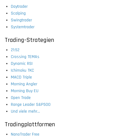
Daytrader
Scalping
Swingtrader
Systemtrader
Trading-Strategien
21:52
Crossing TEMAs
Dynamic RSI
Ichimoku TKC
MACD Triple
Morning Angler
Morning Buy EU
Open Trade
Range Leader S&P500
Und viele mehr...
Tradingplattformen
NanoTrader Free