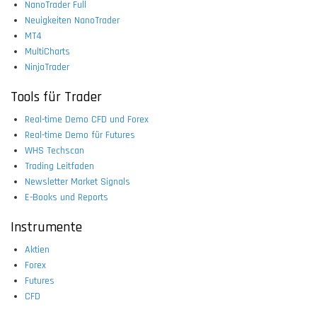
NanoTrader Full
Neuigkeiten NanoTrader
MT4
MultiCharts
NinjaTrader
Tools für Trader
Real-time Demo CFD und Forex
Real-time Demo für Futures
WHS Techscan
Trading Leitfaden
Newsletter Market Signals
E-Books und Reports
Instrumente
Aktien
Forex
Futures
CFD